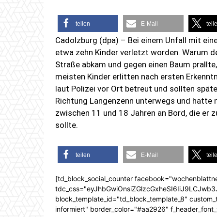
teilen
E-Mail
teil
Cadolzburg (dpa) – Bei einem Unfall mit e
etwa zehn Kinder verletzt worden. Warum de
Straße abkam und gegen einen Baum prallte,
meisten Kinder erlitten nach ersten Erkennt
laut Polizei vor Ort betreut und sollten spät
Richtung Langenzenn unterwegs und hatte na
zwischen 11 und 18 Jahren an Bord, die er 
sollte.
teilen
E-Mail
teil
[td_block_social_counter facebook="wochenblattn
tdc_css="eyJhbGwiOnsiZGlzcGxheSI6IiJ9LCJw
block_template_id="td_block_template_8" custom_ti
informiert" border_color="#aa2926" f_header_font