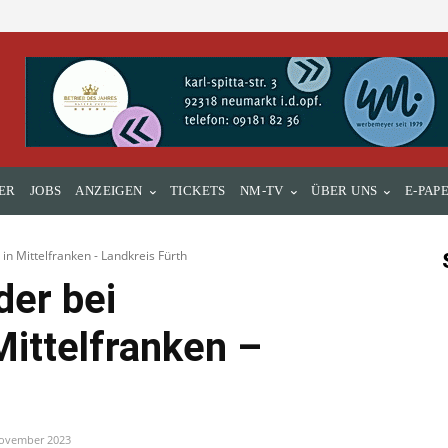
ER
JOBS
ANZEIGEN
TICKETS
NM-TV
ÜBER UNS
E-PAP
 in Mittelfranken - Landkreis Fürth
der bei
Mittelfranken –
November 2023