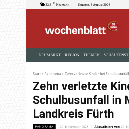
C
22.8
Neumarkt
Samstag, 8 August 2026
NEUMARKT
REGION
THEMEN
SCHAUFENST
Start
Panorama
Zehn verletzte Kinder bei Schulbusunfall
Zehn verletzte Kin
Schulbusunfall in 
Landkreis Fürth
20. November 2023
Aktualisiert vor:
20. 
PANORAMA