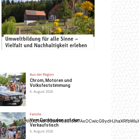
Aus der Region
Chrom, Motoren und
Volksfeststimmung
6. August 2026
Familie
Vom Dachboden auf den
In0sInBvcnRyYWl0X21heF93aWR0aCI6MTAxOCwicG9ydHJhaXRfbWlu
Verkaufstisch
6. August 2026