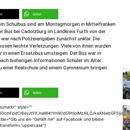
en
teilen
inem Schulbus sind am Montagmorgen in Mittelfranken
r Bus bei Cadolzburg im Landkreis Fürth von der
 war nach Polizeiangaben zunächst unklar. Die
nissen leichte Verletzungen. Viele von ihnen wurden
er in einen Ersatzbus umsteigen. Der Bus war in
ch bisherigen Informationen Schüler im Alter
zu einer Realschule und einem Gymnasium bringen
en
teilen
eumarkt" style=""
b3J0cmFpdCI6eyJtYXJnaW4tYm90dG9tIjoiMzAiLCJkaXNwbGF5Ijoi
tle="Gib uns ein "Gefällt mir" auf Facebook und bleibe
_transform="uppercase"]