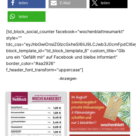
teilen
E-Mail
teilen
teilen
[td_block_social_counter facebook="wochenblattneumarkt"
style=""
tdc_css="eyJhbGwiOnsiZGlzcGxheSI6IiJ9LCJwb3J0cmFpdCI6
block_template_id="td_block_template_8" custom_title="Gib
uns ein "Gefällt mir" auf Facebook und bleibe informiert"
border_color="#aa2926"
f_header_font_transform="uppercase"]
-Anzeigen-