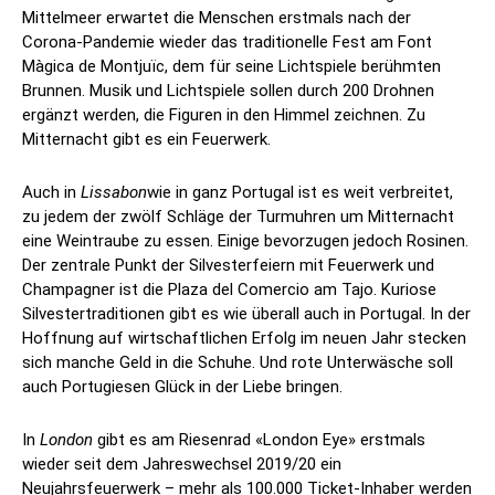
Mittelmeer erwartet die Menschen erstmals nach der
Corona-Pandemie wieder das traditionelle Fest am Font
Màgica de Montjuïc, dem für seine Lichtspiele berühmten
Brunnen. Musik und Lichtspiele sollen durch 200 Drohnen
ergänzt werden, die Figuren in den Himmel zeichnen. Zu
Mitternacht gibt es ein Feuerwerk.
Auch in
Lissabon
wie in ganz Portugal ist es weit verbreitet,
zu jedem der zwölf Schläge der Turmuhren um Mitternacht
eine Weintraube zu essen. Einige bevorzugen jedoch Rosinen.
Der zentrale Punkt der Silvesterfeiern mit Feuerwerk und
Champagner ist die Plaza del Comercio am Tajo. Kuriose
Silvestertraditionen gibt es wie überall auch in Portugal. In der
Hoffnung auf wirtschaftlichen Erfolg im neuen Jahr stecken
sich manche Geld in die Schuhe. Und rote Unterwäsche soll
auch Portugiesen Glück in der Liebe bringen.
In
London
gibt es am Riesenrad «London Eye» erstmals
wieder seit dem Jahreswechsel 2019/20 ein
Neujahrsfeuerwerk – mehr als 100.000 Ticket-Inhaber werden