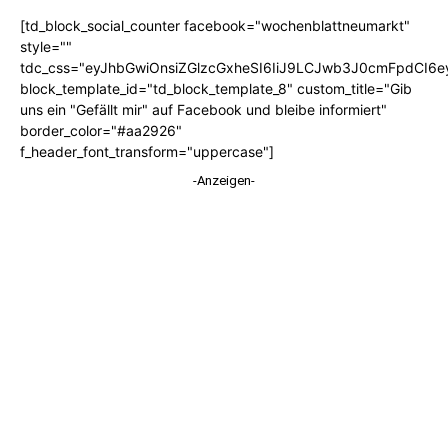
[td_block_social_counter facebook="wochenblattneumarkt"
style=""
tdc_css="eyJhbGwiOnsiZGlzcGxheSI6IiJ9LCJwb3J0cmFpdCI6
block_template_id="td_block_template_8" custom_title="Gib
uns ein "Gefällt mir" auf Facebook und bleibe informiert"
border_color="#aa2926"
f_header_font_transform="uppercase"]
-Anzeigen-