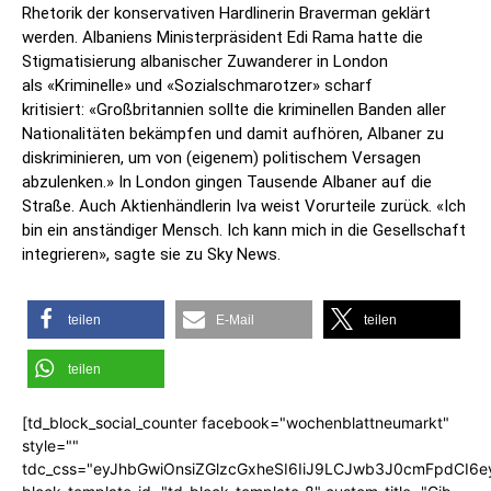
Rhetorik der konservativen Hardlinerin Braverman geklärt
werden. Albaniens Ministerpräsident Edi Rama hatte die
Stigmatisierung albanischer Zuwanderer in London
als «Kriminelle» und «Sozialschmarotzer» scharf
kritisiert: «Großbritannien sollte die kriminellen Banden aller
Nationalitäten bekämpfen und damit aufhören, Albaner zu
diskriminieren, um von (eigenem) politischem Versagen
abzulenken.» In London gingen Tausende Albaner auf die
Straße. Auch Aktienhändlerin Iva weist Vorurteile zurück. «Ich
bin ein anständiger Mensch. Ich kann mich in die Gesellschaft
integrieren», sagte sie zu Sky News.
teilen
E-Mail
teilen
teilen
[td_block_social_counter facebook="wochenblattneumarkt"
style=""
tdc_css="eyJhbGwiOnsiZGlzcGxheSI6IiJ9LCJwb3J0cmFpdCI6