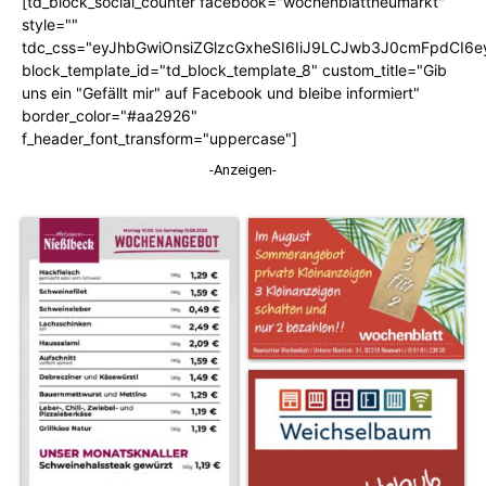
[td_block_social_counter facebook="wochenblattneumarkt"
style=""
tdc_css="eyJhbGwiOnsiZGlzcGxheSI6IiJ9LCJwb3J0cmFpdCI6
block_template_id="td_block_template_8" custom_title="Gib
uns ein "Gefällt mir" auf Facebook und bleibe informiert"
border_color="#aa2926"
f_header_font_transform="uppercase"]
-Anzeigen-