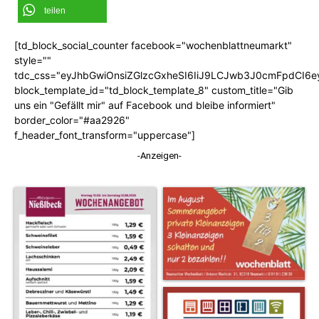
teilen
[td_block_social_counter facebook="wochenblattneumarkt"
style=""
tdc_css="eyJhbGwiOnsiZGlzcGxheSI6IiJ9LCJwb3J0cmFpdCI6
block_template_id="td_block_template_8" custom_title="Gib
uns ein "Gefällt mir" auf Facebook und bleibe informiert"
border_color="#aa2926"
f_header_font_transform="uppercase"]
-Anzeigen-