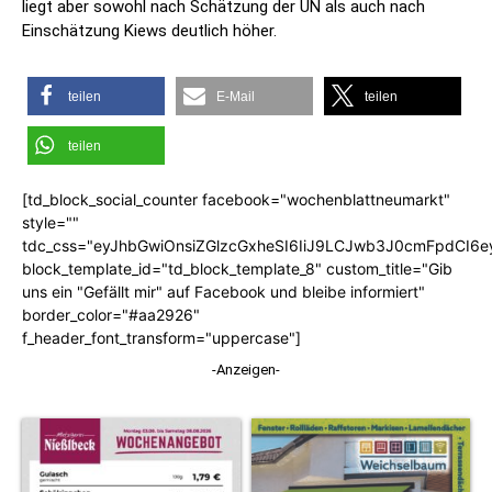
liegt aber sowohl nach Schätzung der UN als auch nach
Einschätzung Kiews deutlich höher.
teilen
E-Mail
teilen
teilen
[td_block_social_counter facebook="wochenblattneumarkt"
style=""
tdc_css="eyJhbGwiOnsiZGlzcGxheSI6IiJ9LCJwb3J0cmFpdCI6
block_template_id="td_block_template_8" custom_title="Gib
uns ein "Gefällt mir" auf Facebook und bleibe informiert"
border_color="#aa2926"
f_header_font_transform="uppercase"]
-Anzeigen-