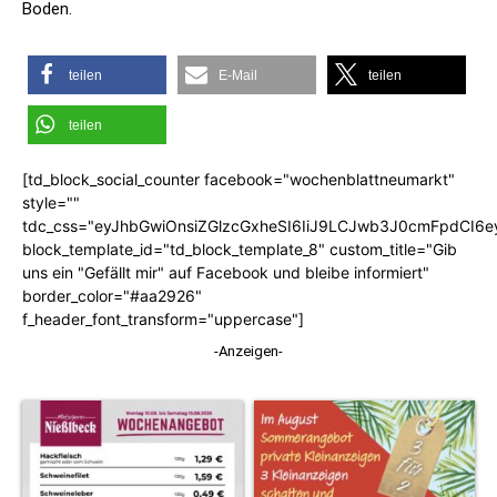
Boden.
teilen
E-Mail
teilen
teilen
[td_block_social_counter facebook="wochenblattneumarkt"
style=""
tdc_css="eyJhbGwiOnsiZGlzcGxheSI6IiJ9LCJwb3J0cmFpdCI6
block_template_id="td_block_template_8" custom_title="Gib
uns ein "Gefällt mir" auf Facebook und bleibe informiert"
border_color="#aa2926"
f_header_font_transform="uppercase"]
-Anzeigen-