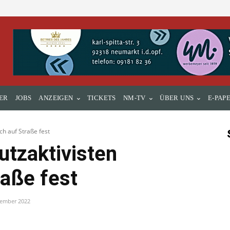
ER
JOBS
ANZEIGEN
TICKETS
NM-TV
ÜBER UNS
E-PAP
ch auf Straße fest
utzaktivisten
raße fest
vember 2022