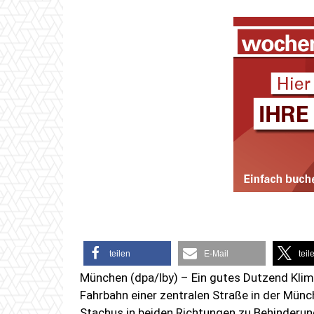
teilen
E-Mail
teil
München (dpa/lby) – Ein gutes Dutzend Klim
Fahrbahn einer zentralen Straße in der Mün
Stachus in beiden Richtungen zu Behinderung