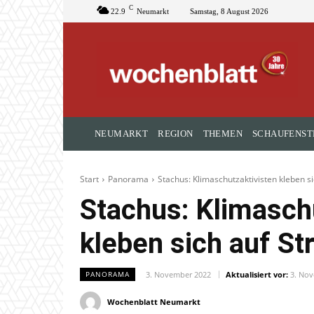
C
22.9
Neumarkt
Samstag, 8 August 2026
NEUMARKT
REGION
THEMEN
SCHAUFENST
Start
Panorama
Stachus: Klimaschutzaktivisten kleben si
Stachus: Klimasch
kleben sich auf St
3. November 2022
Aktualisiert vor:
3. No
PANORAMA
Wochenblatt Neumarkt