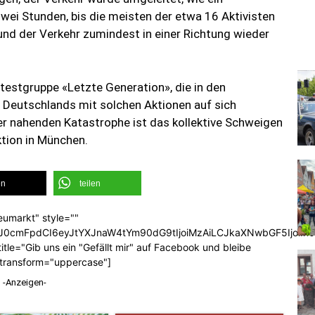
zwei Stunden, bis die meisten der etwa 16 Aktivisten
nd der Verkehr zumindest in einer Richtung wieder
testgruppe «Letzte Generation», die in den
 Deutschlands mit solchen Aktionen auf sich
 nahenden Katastrophe ist das kollektive Schweigen
tion in München.
en
teilen
eumarkt" style=""
b3J0cmFpdCI6eyJtYXJnaW4tYm90dG9tIjoiMzAiLCJkaXNwbGF5Ijoi
tle="Gib uns ein "Gefällt mir" auf Facebook und bleibe
_transform="uppercase"]
-Anzeigen-