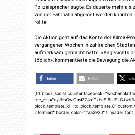
Polizeisprecher sagte. Es dauerte mehr als 
von der Fahrbahn abgelöst werden konnten u
rollte.
Die Aktion geht auf das Konto der Klima-Pro
vergangenen Wochen in zahlreichen Städten
aufmerksam gemacht hatte. «Angesichts der
tödlich», kommentierte die Bewegung die Ak
teilen
E-Mail
teil
[td_block_social_counter facebook="wochenblattn
tdc_css="eyJhbGwiOnsiZGlzcGxheSI6IiJ9LCJw
block_template_id="td_block_template_8" custom_ti
informiert" border_color="#aa2926" f_header_font