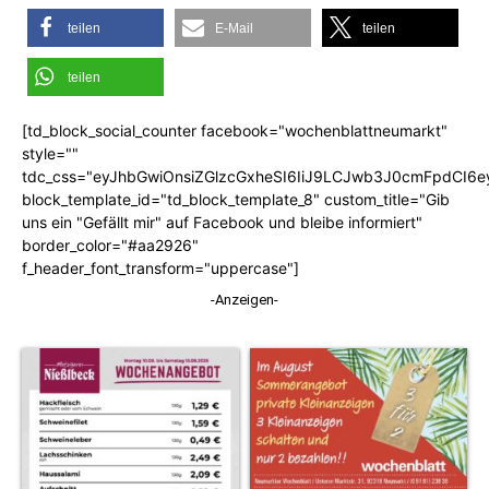
teilen
E-Mail
teilen
teilen
[td_block_social_counter facebook="wochenblattneumarkt"
style=""
tdc_css="eyJhbGwiOnsiZGlzcGxheSI6IiJ9LCJwb3J0cmFpdCI6
block_template_id="td_block_template_8" custom_title="Gib
uns ein "Gefällt mir" auf Facebook und bleibe informiert"
border_color="#aa2926"
f_header_font_transform="uppercase"]
-Anzeigen-