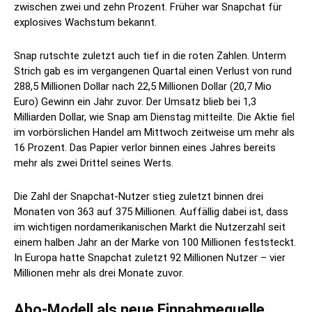
zwischen zwei und zehn Prozent. Früher war Snapchat für
explosives Wachstum bekannt.
Snap rutschte zuletzt auch tief in die roten Zahlen. Unterm
Strich gab es im vergangenen Quartal einen Verlust von rund
288,5 Millionen Dollar nach 22,5 Millionen Dollar (20,7 Mio
Euro) Gewinn ein Jahr zuvor. Der Umsatz blieb bei 1,3
Milliarden Dollar, wie Snap am Dienstag mitteilte. Die Aktie fiel
im vorbörslichen Handel am Mittwoch zeitweise um mehr als
16 Prozent. Das Papier verlor binnen eines Jahres bereits
mehr als zwei Drittel seines Werts.
Die Zahl der Snapchat-Nutzer stieg zuletzt binnen drei
Monaten von 363 auf 375 Millionen. Auffällig dabei ist, dass
im wichtigen nordamerikanischen Markt die Nutzerzahl seit
einem halben Jahr an der Marke von 100 Millionen feststeckt.
In Europa hatte Snapchat zuletzt 92 Millionen Nutzer – vier
Millionen mehr als drei Monate zuvor.
Abo-Modell als neue Einnahmequelle