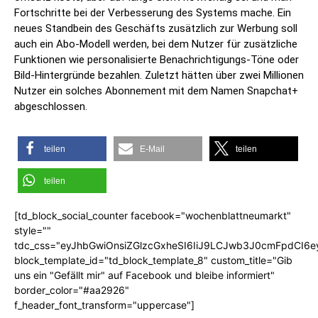
Fortschritte bei der Verbesserung des Systems mache. Ein
neues Standbein des Geschäfts zusätzlich zur Werbung soll
auch ein Abo-Modell werden, bei dem Nutzer für zusätzliche
Funktionen wie personalisierte Benachrichtigungs-Töne oder
Bild-Hintergründe bezahlen. Zuletzt hätten über zwei Millionen
Nutzer ein solches Abonnement mit dem Namen Snapchat+
abgeschlossen.
teilen
E-Mail
teilen
teilen
[td_block_social_counter facebook="wochenblattneumarkt"
style=""
tdc_css="eyJhbGwiOnsiZGlzcGxheSI6IiJ9LCJwb3J0cmFpdCI6
block_template_id="td_block_template_8" custom_title="Gib
uns ein "Gefällt mir" auf Facebook und bleibe informiert"
border_color="#aa2926"
f_header_font_transform="uppercase"]