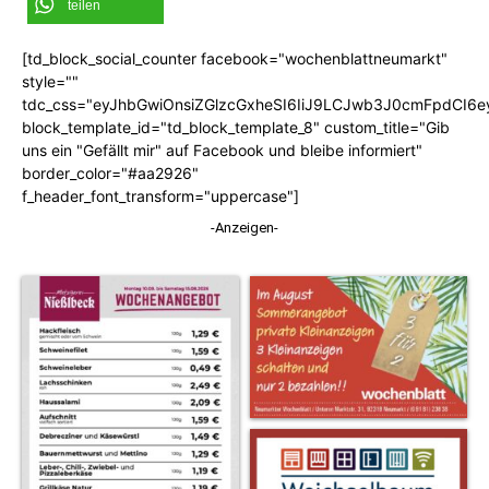
teilen
[td_block_social_counter facebook="wochenblattneumarkt"
style=""
tdc_css="eyJhbGwiOnsiZGlzcGxheSI6IiJ9LCJwb3J0cmFpdCI6
block_template_id="td_block_template_8" custom_title="Gib
uns ein "Gefällt mir" auf Facebook und bleibe informiert"
border_color="#aa2926"
f_header_font_transform="uppercase"]
-Anzeigen-