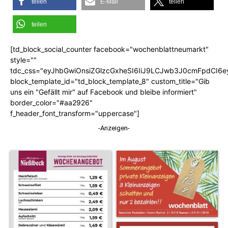
teilen
E-Mail
teilen
teilen
[td_block_social_counter facebook="wochenblattneumarkt"
style=""
tdc_css="eyJhbGwiOnsiZGlzcGxheSI6IiJ9LCJwb3J0cmFpdCI6
block_template_id="td_block_template_8" custom_title="Gib
uns ein "Gefällt mir" auf Facebook und bleibe informiert"
border_color="#aa2926"
f_header_font_transform="uppercase"]
-Anzeigen-