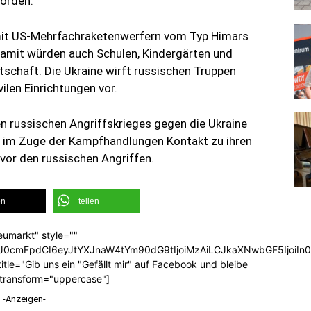
worden.
 mit US-Mehrfachraketenwerfern vom Typ Himars
 damit würden auch Schulen, Kindergärten und
schaft. Die Ukraine wirft russischen Truppen
ilen Einrichtungen vor.
 russischen Angriffskrieges gegen die Ukraine
en im Zuge der Kampfhandlungen Kontakt zu ihren
t vor den russischen Angriffen.
en
teilen
eumarkt" style=""
b3J0cmFpdCI6eyJtYXJnaW4tYm90dG9tIjoiMzAiLCJkaXNwbGF5Ijoi
tle="Gib uns ein "Gefällt mir" auf Facebook und bleibe
_transform="uppercase"]
-Anzeigen-