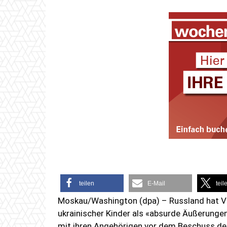
teilen
E-Mail
teil
Moskau/Washington (dpa) – Russland hat Vo
ukrainischer Kinder als «absurde Äußerung
mit ihren Angehörigen vor dem Beschuss der 