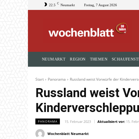
C
22.5
Neumarkt
Freitag, 7 August 2026
NEUMARKT
REGION
THEMEN
SCHAUFENST
Start
Panorama
Russland weist Vorwürfe der Kinderver
Russland weist Vo
Kinderverschlepp
15. Februar 2023
Aktualisiert vor:
15. Feb
PANORAMA
Wochenblatt Neumarkt