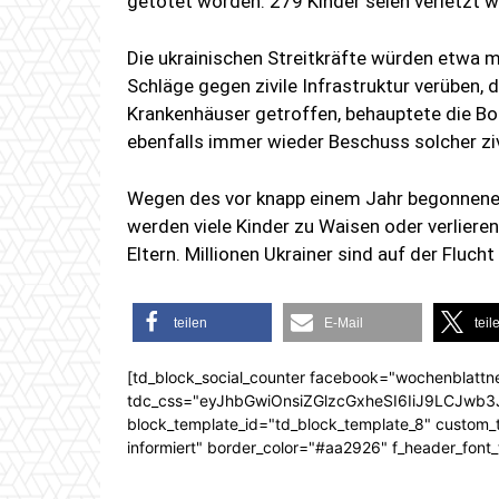
getötet worden. 279 Kinder seien verletzt 
Die ukrainischen Streitkräfte würden etwa
Schläge gegen zivile Infrastruktur verüben,
Krankenhäuser getroffen, behauptete die Bot
ebenfalls immer wieder Beschuss solcher ziv
Wegen des vor knapp einem Jahr begonnenen
werden viele Kinder zu Waisen oder verlier
Eltern. Millionen Ukrainer sind auf der Fluch
teilen
E-Mail
teil
[td_block_social_counter facebook="wochenblattn
tdc_css="eyJhbGwiOnsiZGlzcGxheSI6IiJ9LCJw
block_template_id="td_block_template_8" custom_ti
informiert" border_color="#aa2926" f_header_font