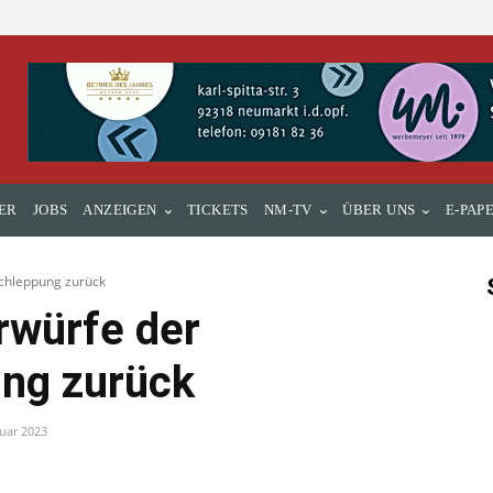
ER
JOBS
ANZEIGEN
TICKETS
NM-TV
ÜBER UNS
E-PAP
schleppung zurück
rwürfe der
ung zurück
ruar 2023