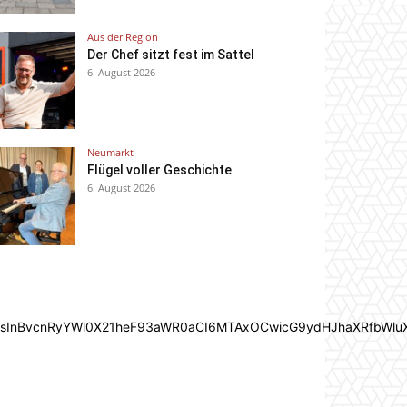
Aus der Region
Der Chef sitzt fest im Sattel
6. August 2026
Neumarkt
Flügel voller Geschichte
6. August 2026
In0sInBvcnRyYWl0X21heF93aWR0aCI6MTAxOCwicG9ydHJhaXRfbWlu