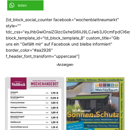
teilen
[td_block_social_counter facebook="wochenblattneumarkt"
style=""
tdc_css="eyJhbGwiOnsiZGlzcGxheSI6IiJ9LCJwb3J0cmFpdCI6
block_template_id="td_block_template_8" custom_title="Gib
uns ein "Gefällt mir" auf Facebook und bleibe informiert"
border_color="#aa2926"
f_header_font_transform="uppercase"]
-Anzeigen-