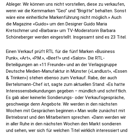
Ableger. Wir können uns nicht vorstellen, diese zu verkaufen,
wenn wir die Kernmarken “Geo” und “Brigitte” behalten. Sonst
wäre eine einheitliche Markenführung nicht möglich.» Auch
die Magazine «Guido» um den Designer Guido Maria
Kretschmer und «Barbara» um TV-Moderatorin Barbara
Schöneberger werden eingestellt. Insgesamt sind es 23 Titel.
Einen Verkauf prüft RTL für die fünf Marken «Business
Punk», «Art», «P.M.», «Beef!» und «Salon». Die RTL-
Beteiligungen an «11 Freunde» und an der Verlagsgruppe
Deutsche Medien-Manufaktur in Münster («Landlust», «Essen
& Trinken») stehen ebenso zum Verkauf. Rabe, der auch
Bertelsmann-Chef ist, sagte zum aktuellen Stand: «Es hatte
Interessensbekundungen gegeben – mündlich und schriftlich.
Es gab aber keinerlei Sondierungs- oder Verkaufsgespräche,
geschweige denn Angebote. Wir werden in den nächsten
Wochen mit Gesprächen beginnen.» Man wolle zunächst mit
Betriebsrat und den Mitarbeitern sprechen. «Dann werden wir
in aller Ruhe in den nächsten Wochen den Markt sondieren
und sehen, wer sich für welchen Titel wirklich interessiert und