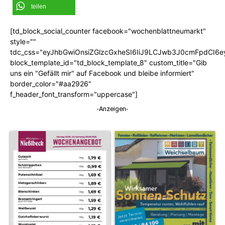
teilen
[td_block_social_counter facebook="wochenblattneumarkt"
style=""
tdc_css="eyJhbGwiOnsiZGlzcGxheSI6IiJ9LCJwb3J0cmFpdCI6
block_template_id="td_block_template_8" custom_title="Gib
uns ein "Gefällt mir" auf Facebook und bleibe informiert"
border_color="#aa2926"
f_header_font_transform="uppercase"]
-Anzeigen-