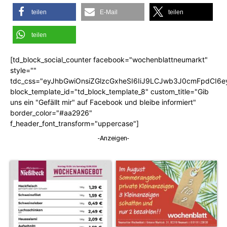
teilen
E-Mail
teilen
teilen
[td_block_social_counter facebook="wochenblattneumarkt"
style=""
tdc_css="eyJhbGwiOnsiZGlzcGxheSI6IiJ9LCJwb3J0cmFpdCI6
block_template_id="td_block_template_8" custom_title="Gib
uns ein "Gefällt mir" auf Facebook und bleibe informiert"
border_color="#aa2926"
f_header_font_transform="uppercase"]
-Anzeigen-