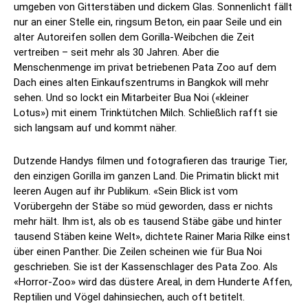
umgeben von Gitterstäben und dickem Glas. Sonnenlicht fällt
nur an einer Stelle ein, ringsum Beton, ein paar Seile und ein
alter Autoreifen sollen dem Gorilla-Weibchen die Zeit
vertreiben – seit mehr als 30 Jahren. Aber die
Menschenmenge im privat betriebenen Pata Zoo auf dem
Dach eines alten Einkaufszentrums in Bangkok will mehr
sehen. Und so lockt ein Mitarbeiter Bua Noi («kleiner
Lotus») mit einem Trinktütchen Milch. Schließlich rafft sie
sich langsam auf und kommt näher.
Dutzende Handys filmen und fotografieren das traurige Tier,
den einzigen Gorilla im ganzen Land. Die Primatin blickt mit
leeren Augen auf ihr Publikum. «Sein Blick ist vom
Vorübergehn der Stäbe so müd geworden, dass er nichts
mehr hält. Ihm ist, als ob es tausend Stäbe gäbe und hinter
tausend Stäben keine Welt», dichtete Rainer Maria Rilke einst
über einen Panther. Die Zeilen scheinen wie für Bua Noi
geschrieben. Sie ist der Kassenschlager des Pata Zoo. Als
«Horror-Zoo» wird das düstere Areal, in dem Hunderte Affen,
Reptilien und Vögel dahinsiechen, auch oft betitelt.