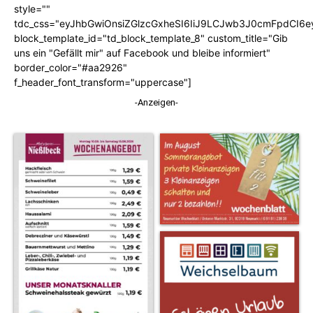
style=""
tdc_css="eyJhbGwiOnsiZGlzcGxheSI6IiJ9LCJwb3J0cmFpdCI6
block_template_id="td_block_template_8" custom_title="Gib
uns ein "Gefällt mir" auf Facebook und bleibe informiert"
border_color="#aa2926"
f_header_font_transform="uppercase"]
-Anzeigen-