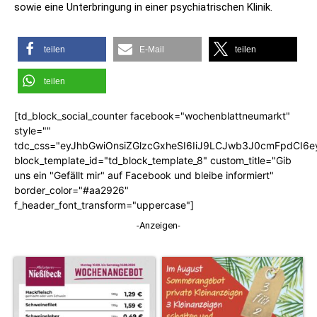
sowie eine Unterbringung in einer psychiatrischen Klinik.
teilen
E-Mail
teilen
teilen
[td_block_social_counter facebook="wochenblattneumarkt"
style=""
tdc_css="eyJhbGwiOnsiZGlzcGxheSI6IiJ9LCJwb3J0cmFpdCI6
block_template_id="td_block_template_8" custom_title="Gib
uns ein "Gefällt mir" auf Facebook und bleibe informiert"
border_color="#aa2926"
f_header_font_transform="uppercase"]
-Anzeigen-