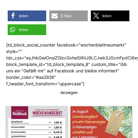
teilen
E-Mail
teilen
teilen
[td_block_social_counter facebook="wochenblattneumarkt"
style=""
tdc_css="eyJhbGwiOnsiZGlzcGxheSI6IiJ9LCJwb3J0cmFpdCI6
block_template_id="td_block_template_8" custom_title="Gib
uns ein "Gefällt mir" auf Facebook und bleibe informiert"
border_color="#aa2926"
f_header_font_transform="uppercase"]
-Anzeigen-