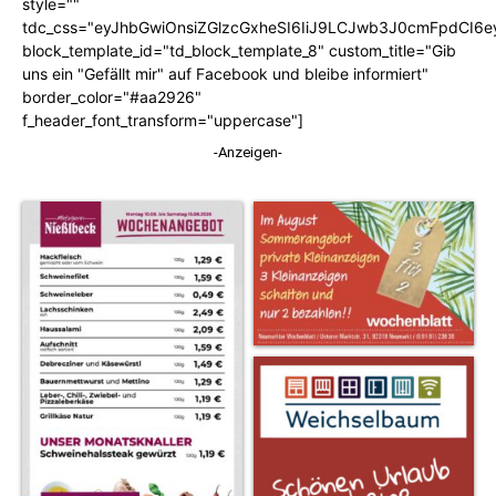
style=""
tdc_css="eyJhbGwiOnsiZGlzcGxheSI6IiJ9LCJwb3J0cmFpdCI6
block_template_id="td_block_template_8" custom_title="Gib
uns ein "Gefällt mir" auf Facebook und bleibe informiert"
border_color="#aa2926"
f_header_font_transform="uppercase"]
-Anzeigen-