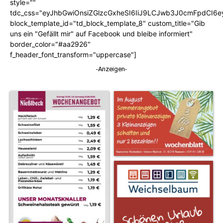
style=""
tdc_css="eyJhbGwiOnsiZGlzcGxheSI6IiJ9LCJwb3J0cmFpdCI6
block_template_id="td_block_template_8" custom_title="Gib
uns ein "Gefällt mir" auf Facebook und bleibe informiert"
border_color="#aa2926"
f_header_font_transform="uppercase"]
-Anzeigen-