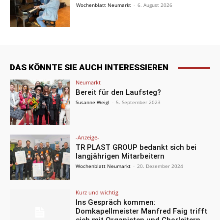
Wochenblatt Neumarkt
-
6. August 2026
DAS KÖNNTE SIE AUCH INTERESSIEREN
Neumarkt
Bereit für den Laufsteg?
Susanne Weigl
-
5. September 2023
-Anzeige-
TR PLAST GROUP bedankt sich bei
langjährigen Mitarbeitern
Wochenblatt Neumarkt
-
20. Dezember 2024
Kurz und wichtig
Ins Gespräch kommen:
Domkapellmeister Manfred Faig trifft
sich mit Organisten und Chorleitern