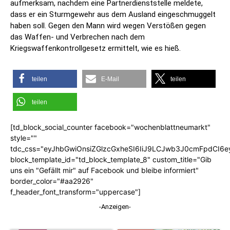
aufmerksam, nachdem eine Partnerdienststelle meldete,
dass er ein Sturmgewehr aus dem Ausland eingeschmuggelt
haben soll. Gegen den Mann wird wegen Verstößen gegen
das Waffen- und Verbrechen nach dem
Kriegswaffenkontrollgesetz ermittelt, wie es hieß.
teilen
E-Mail
teilen
teilen
[td_block_social_counter facebook="wochenblattneumarkt"
style=""
tdc_css="eyJhbGwiOnsiZGlzcGxheSI6IiJ9LCJwb3J0cmFpdCI6
block_template_id="td_block_template_8" custom_title="Gib
uns ein "Gefällt mir" auf Facebook und bleibe informiert"
border_color="#aa2926"
f_header_font_transform="uppercase"]
-Anzeigen-