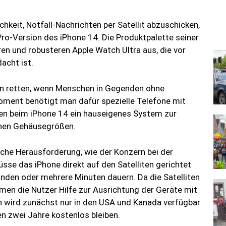
hkeit, Notfall-Nachrichten per Satellit abzuschicken,
 Pro-Version des iPhone 14. Die Produktpalette seiner
en und robusteren Apple Watch Ultra aus, die vor
acht ist.
ben retten, wenn Menschen in Gegenden ohne
oment benötigt man dafür spezielle Telefone mit
gen beim iPhone 14 ein hauseigenes System zur
chen Gehäusegrößen.
ische Herausforderung, wie der Konzern bei der
se das iPhone direkt auf den Satelliten gerichtet
unden oder mehrere Minuten dauern. Da die Satelliten
men die Nutzer Hilfe zur Ausrichtung der Geräte mit
on wird zunächst nur in den USA und Kanada verfügbar
en zwei Jahre kostenlos bleiben.