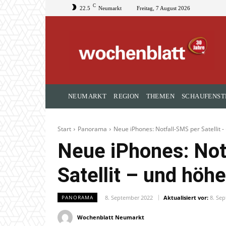
C
22.5
Neumarkt
Freitag, 7 August 2026
NEUMARKT
REGION
THEMEN
SCHAUFENST
Start
Panorama
Neue iPhones: Notfall-SMS per Satellit 
Neue iPhones: Not
Satellit – und höh
8. September 2022
Aktualisiert vor:
8. Se
PANORAMA
Wochenblatt Neumarkt