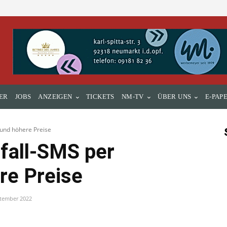
ER
JOBS
ANZEIGEN
TICKETS
NM-TV
ÜBER UNS
E-PAP
- und höhere Preise
fall-SMS per
ere Preise
ptember 2022