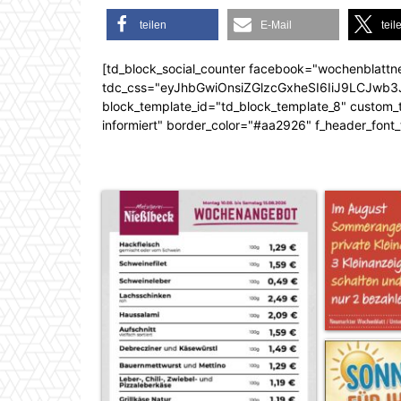
teilen
E-Mail
teil
[td_block_social_counter facebook="wochenblattn
tdc_css="eyJhbGwiOnsiZGlzcGxheSI6IiJ9LCJw
block_template_id="td_block_template_8" custom_ti
informiert" border_color="#aa2926" f_header_font