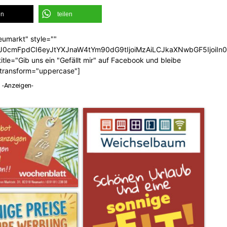
en
teilen
eumarkt" style=""
b3J0cmFpdCI6eyJtYXJnaW4tYm90dG9tIjoiMzAiLCJkaXNwbGF5Ijoi
tle="Gib uns ein "Gefällt mir" auf Facebook und bleibe
_transform="uppercase"]
-Anzeigen-