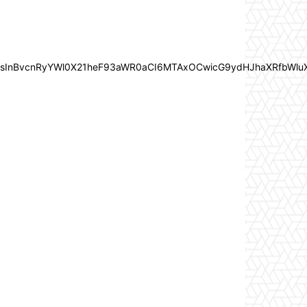
In0sInBvcnRyYWl0X21heF93aWR0aCI6MTAxOCwicG9ydHJhaXRfbWlu