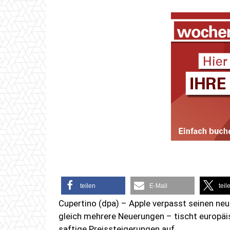
teilen
E-Mail
teil
Cupertino (dpa) – Apple verpasst seinen n
gleich mehrere Neuerungen – tischt europäi
saftige Preissteigerungen auf.