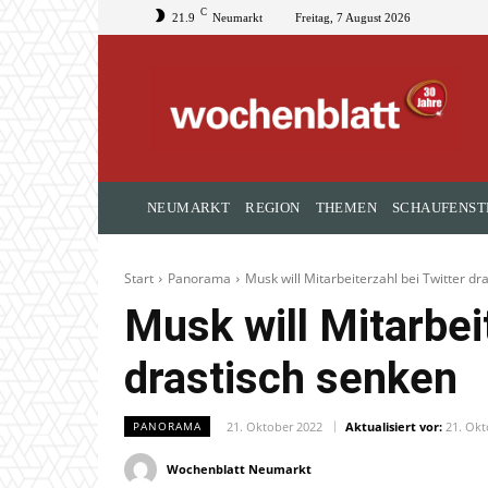
C
21.9
Neumarkt
Freitag, 7 August 2026
NEUMARKT
REGION
THEMEN
SCHAUFENST
Start
Panorama
Musk will Mitarbeiterzahl bei Twitter dr
Musk will Mitarbei
drastisch senken
21. Oktober 2022
Aktualisiert vor:
21. Okt
PANORAMA
Wochenblatt Neumarkt