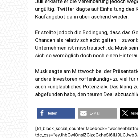
Juli erklärte er die Vereinbarung jedoch we
ungültig. Twitter klagte auf Einhaltung des
Kaufangebot dann überraschend wieder.
Er stellte jedoch die Bedingung, dass das 
Chancen als relativ schlecht galten – zuvor 
Unternehmen ist misstrauisch, da Musk sein
sich so womöglich doch noch einen Hintera
Musk sagte am Mittwoch bei der Präsentatio
andere Investoren «offenkundig» zu viel für 
auch «unglaubliches Potenzial». Das klang z
abgefunden habe, den teuren Deal abzuschli
teilen
E-Mail
teil
[td_block_social_counter facebook="wochenblattn
tdc_css="eyJhbGwiOnsiZGlzcGxheSI6IiJ9LCJw