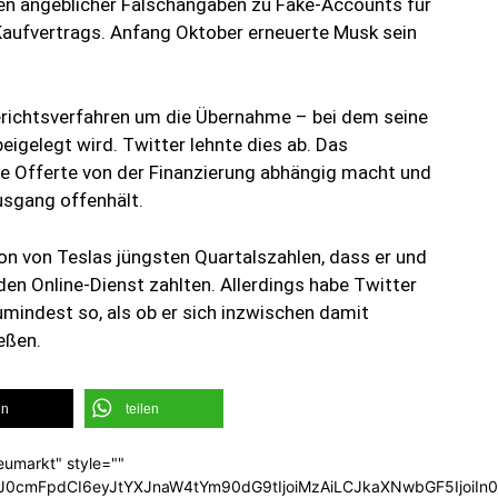
gen angeblicher Falschangaben zu Fake-Accounts für
 Kaufvertrags. Anfang Oktober erneuerte Musk sein
Gerichtsverfahren um die Übernahme – bei dem seine
beigelegt wird. Twitter lehnte dies ab. Das
e Offerte von der Finanzierung abhängig macht und
usgang offenhält.
n von Teslas jüngsten Quartalszahlen, dass er und
den Online-Dienst zahlten. Allerdings habe Twitter
umindest so, als ob er sich inzwischen damit
eßen.
en
teilen
eumarkt" style=""
b3J0cmFpdCI6eyJtYXJnaW4tYm90dG9tIjoiMzAiLCJkaXNwbGF5Ijoi