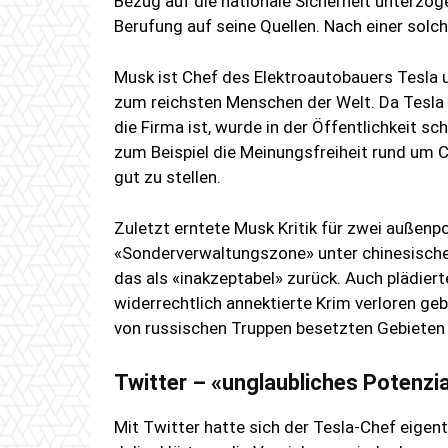
Bezug auf die nationale Sicherheit unterzog
Berufung auf seine Quellen. Nach einer sol
Musk ist Chef des Elektroautobauers Tesla u
zum reichsten Menschen der Welt. Da Tesla e
die Firma ist, wurde in der Öffentlichkeit s
zum Beispiel die Meinungsfreiheit rund um C
gut zu stellen.
Zuletzt erntete Musk Kritik für zwei außenpo
«Sonderverwaltungszone» unter chinesischer
das als «inakzeptabel» zurück. Auch plädiert
widerrechtlich annektierte Krim verloren ge
von russischen Truppen besetzten Gebiete
Twitter – «unglaubliches Potenzia
Mit Twitter hatte sich der Tesla-Chef eigent