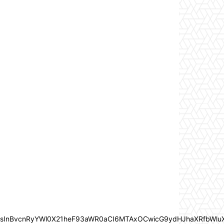
In0sInBvcnRyYWl0X21heF93aWR0aCI6MTAxOCwicG9ydHJhaXRfbWlu