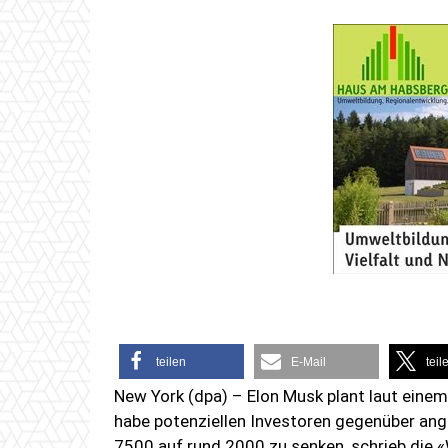
teilen
E-Mail
teil
New York (dpa) – Elon Musk plant laut einem
habe potenziellen Investoren gegenüber ang
7500 auf rund 2000 zu senken, schrieb die «