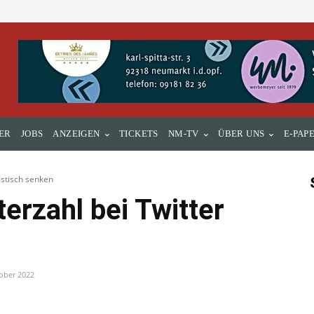
ER
JOBS
ANZEIGEN
TICKETS
NM-TV
ÜBER UNS
E-PAP
astisch senken
terzahl bei Twitter
ober 2022