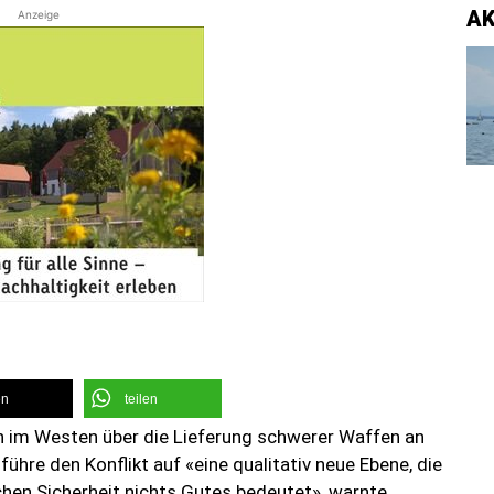
A
Anzeige
en
teilen
n im Westen über die Lieferung schwerer Waffen an
s führe den Konflikt auf «eine qualitativ neue Ebene, die
hen Sicherheit nichts Gutes bedeutet», warnte