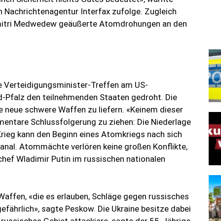
 Nachrichtenagentur Interfax zufolge. Zugleich
Dmitri Medwedew geäußerte Atomdrohungen an den
te Verteidigungsminister-Treffen am US-
d-Pfalz den teilnehmenden Staaten gedroht. Die
e neue schwere Waffen zu liefern. «Keinem dieser
mentare Schlussfolgerung zu ziehen: Die Niederlage
rieg kann den Beginn eines Atomkriegs nach sich
nal. Atommächte verlören keine großen Konflikte,
lchef Wladimir Putin im russischen nationalen
 Waffen, «die es erlauben, Schläge gegen russisches
 gefährlich», sagte Peskow. Die Ukraine besitze dabei