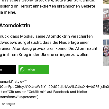
 russisches Gebiet attackiere, sagte der 55-Jährige.
ussland im Herbst annektierten ukrainischen Gebiete
ja meine.
 Atomdoktrin
urück, dass Moskau seine Atomdoktrin verschärfen
dwedews aufgetaucht, dass die Niederlage einer
eg einen Atomkrieg provozieren könne. Die Atommacht
 in ihrem Krieg in der Ukraine erringen zu wollen.
en
teilen
eumarkt" style=""
b3J0cmFpdCI6eyJtYXJnaW4tYm90dG9tIjoiMzAiLCJkaXNwbGF5Ijoi
tle="Gib uns ein "Gefällt mir" auf Facebook und bleibe
_transform="uppercase"]
-Anzeigen-