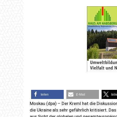
teilen
E-Mail
teil
Moskau (dpa) – Der Kreml hat die Diskussio
die Ukraine als sehr gefährlich kritisiert. Da
aus Sicht der globalen und gesamteuropäisc