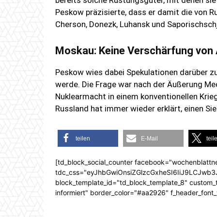
bereits solche Rüstungsgüter, mit denen sie
Peskow präzisierte, dass er damit die von R
Cherson, Donezk, Luhansk und Saporischsch
Moskau: Keine Verschärfung von
Peskow wies dabei Spekulationen darüber z
werde. Die Frage war nach der Äußerung Me
Nuklearmacht in einem konventionellen Kri
Russland hat immer wieder erklärt, einen Sieg
teilen
E-Mail
teil
[td_block_social_counter facebook="wochenblattn
tdc_css="eyJhbGwiOnsiZGlzcGxheSI6IiJ9LCJw
block_template_id="td_block_template_8" custom_ti
informiert" border_color="#aa2926" f_header_font