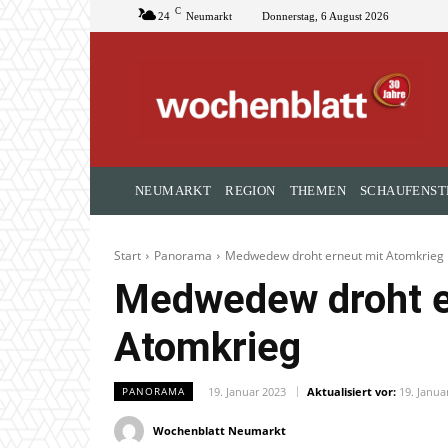
C
24
Neumarkt
Donnerstag, 6 August 2026
NEUMARKT
REGION
THEMEN
SCHAUFENST
Start
Panorama
Medwedew droht erneut mit Atomkrieg
Medwedew droht e
Atomkrieg
19. Januar 2023
Aktualisiert vor:
19. Janua
PANORAMA
Wochenblatt Neumarkt