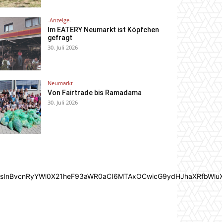
-Anzeige-
Im EATERY Neumarkt ist Köpfchen
gefragt
30. Juli 2026
Neumarkt
Von Fairtrade bis Ramadama
30. Juli 2026
In0sInBvcnRyYWl0X21heF93aWR0aCI6MTAxOCwicG9ydHJhaXRfbWlu