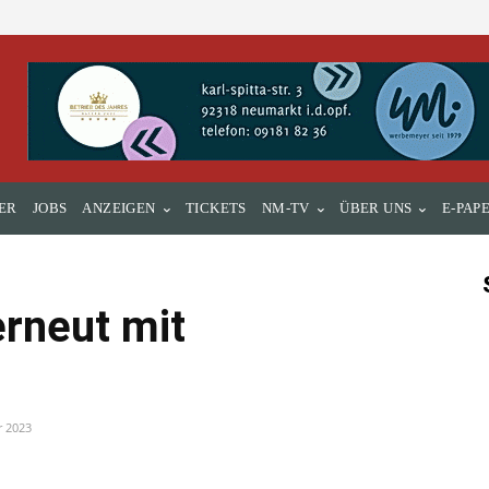
ER
JOBS
ANZEIGEN
TICKETS
NM-TV
ÜBER UNS
E-PAP
rneut mit
r 2023