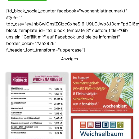
[td_block_social_counter facebook="wochenblattneumarkt"
style=""
tdc_css="eyJhbGwiOnsiZGlzcGxheSI6IiJ9LCJwb3J0cmFpdCI6
block_template_id="td_block_template_8" custom_title="Gib
uns ein "Gefällt mir" auf Facebook und bleibe informiert"
border_color="#aa2926"
f_header_font_transform="uppercase"]
-Anzeigen-