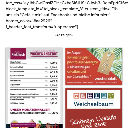
tdc_css="eyJhbGwiOnsiZGlzcGxheSI6IiJ9LCJwb3J0cmFpdCI6
block_template_id="td_block_template_8" custom_title="Gib
uns ein "Gefällt mir" auf Facebook und bleibe informiert"
border_color="#aa2926"
f_header_font_transform="uppercase"]
-Anzeigen-