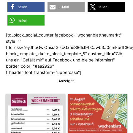
teilen
E-Mail
teilen
teilen
[td_block_social_counter facebook="wochenblattneumarkt"
style=""
tdc_css="eyJhbGwiOnsiZGlzcGxheSI6IiJ9LCJwb3J0cmFpdCI6
block_template_id="td_block_template_8" custom_title="Gib
uns ein "Gefällt mir" auf Facebook und bleibe informiert"
border_color="#aa2926"
f_header_font_transform="uppercase"]
-Anzeigen-