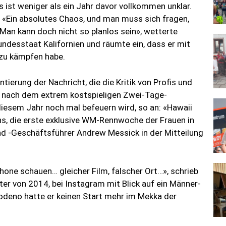
 ist weniger als ein Jahr davor vollkommen unklar.
n. «Ein absolutes Chaos, und man muss sich fragen,
 Man kann doch nicht so planlos sein», wetterte
ndesstaat Kalifornien und räumte ein, dass er mit
 zu kämpfen habe.
ierung der Nachricht, die die Kritik von Profis und
n nach dem extrem kostspieligen Zwei-Tage-
diesem Jahr noch mal befeuern wird, so an: «Hawaii
ns, die erste exklusive WM-Rennwoche der Frauen in
d -Geschäftsführer Andrew Messick in der Mitteilung
one schauen… gleicher Film, falscher Ort…», schrieb
ter von 2014, bei Instagram mit Blick auf ein Männer-
deno hatte er keinen Start mehr im Mekka der