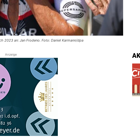
ich 2023 an: Jan Frodeno. Foto: Daniel Karmann/dpa
A
Anzeige