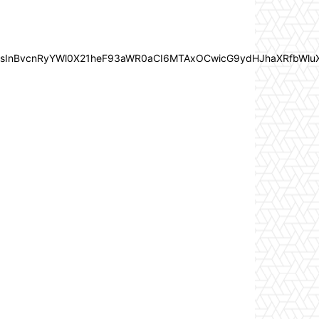
In0sInBvcnRyYWl0X21heF93aWR0aCI6MTAxOCwicG9ydHJhaXRfbWlu