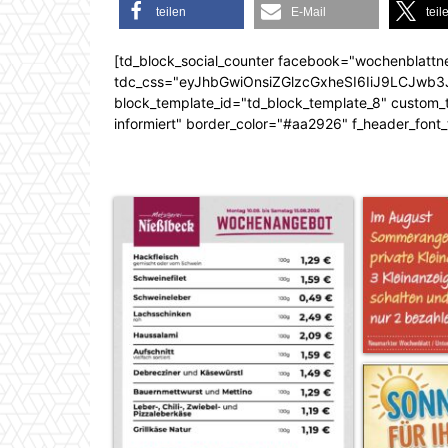
teilen
E-Mail
teil
[td_block_social_counter facebook="wochenblattn
tdc_css="eyJhbGwiOnsiZGlzcGxheSI6IiJ9LCJw
block_template_id="td_block_template_8" custom_ti
informiert" border_color="#aa2926" f_header_font