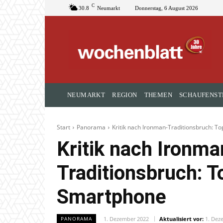
C
30.8
Neumarkt
Donnerstag, 6 August 2026
NEUMARKT
REGION
THEMEN
SCHAUFENST
Start
Panorama
Kritik nach Ironman-Traditionsbruch: T
Kritik nach Ironma
Traditionsbruch: T
Smartphone
1. Dezember 2022
Aktualisiert vor:
1. Dez
PANORAMA