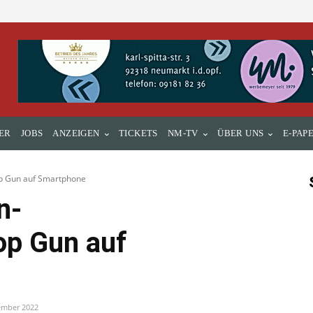
ER
JOBS
ANZEIGEN
TICKETS
NM-TV
ÜBER UNS
E-PAP
op Gun auf Smartphone
n-
op Gun auf
ember 2022