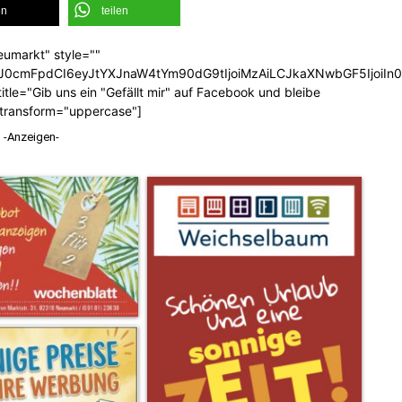
en
teilen
eumarkt" style=""
b3J0cmFpdCI6eyJtYXJnaW4tYm90dG9tIjoiMzAiLCJkaXNwbGF5Ijoi
tle="Gib uns ein "Gefällt mir" auf Facebook und bleibe
_transform="uppercase"]
-Anzeigen-