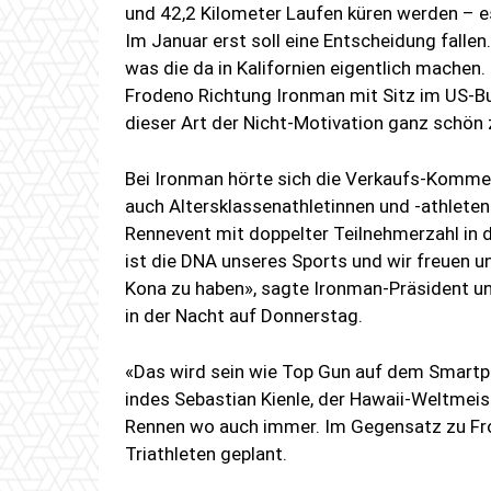
und 42,2 Kilometer Laufen küren werden – es
Im Januar erst soll eine Entscheidung falle
was die da in Kalifornien eigentlich machen.
Frodeno Richtung Ironman mit Sitz im US-Bu
dieser Art der Nicht-Motivation ganz schön
Bei Ironman hörte sich die Verkaufs-Komment
auch Altersklassenathletinnen und -athlete
Rennevent mit doppelter Teilnehmerzahl in 
ist die DNA unseres Sports und wir freuen u
Kona zu haben», sagte Ironman-Präsident un
in der Nacht auf Donnerstag.
«Das wird sein wie Top Gun auf dem Smartph
indes Sebastian Kienle, der Hawaii-Weltmeis
Rennen wo auch immer. Im Gegensatz zu Fro
Triathleten geplant.