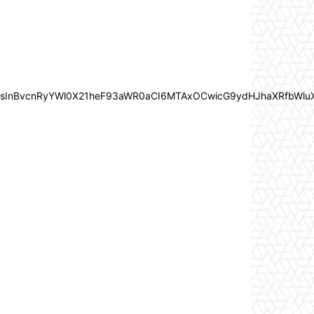
In0sInBvcnRyYWl0X21heF93aWR0aCI6MTAxOCwicG9ydHJhaXRfbWlu