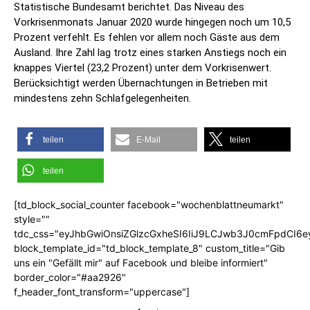
Statistische Bundesamt berichtet. Das Niveau des
Vorkrisenmonats Januar 2020 wurde hingegen noch um 10,5
Prozent verfehlt. Es fehlen vor allem noch Gäste aus dem
Ausland. Ihre Zahl lag trotz eines starken Anstiegs noch ein
knappes Viertel (23,2 Prozent) unter dem Vorkrisenwert.
Berücksichtigt werden Übernachtungen in Betrieben mit
mindestens zehn Schlafgelegenheiten.
teilen
E-Mail
teilen
teilen
[td_block_social_counter facebook="wochenblattneumarkt"
style=""
tdc_css="eyJhbGwiOnsiZGlzcGxheSI6IiJ9LCJwb3J0cmFpdCI6
block_template_id="td_block_template_8" custom_title="Gib
uns ein "Gefällt mir" auf Facebook und bleibe informiert"
border_color="#aa2926"
f_header_font_transform="uppercase"]