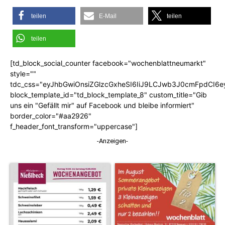
teilen
E-Mail
teilen
teilen
[td_block_social_counter facebook="wochenblattneumarkt"
style=""
tdc_css="eyJhbGwiOnsiZGlzcGxheSI6IiJ9LCJwb3J0cmFpdCI6
block_template_id="td_block_template_8" custom_title="Gib
uns ein "Gefällt mir" auf Facebook und bleibe informiert"
border_color="#aa2926"
f_header_font_transform="uppercase"]
-Anzeigen-