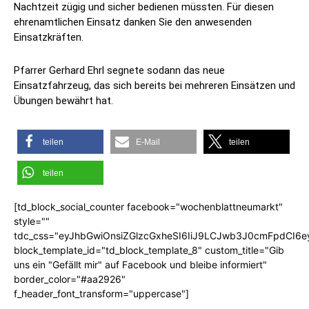
Nachtzeit zügig und sicher bedienen müssten. Für diesen
ehrenamtlichen Einsatz danken Sie den anwesenden
Einsatzkräften.
Pfarrer Gerhard Ehrl segnete sodann das neue
Einsatzfahrzeug, das sich bereits bei mehreren Einsätzen und
Übungen bewährt hat.
teilen
E-Mail
teilen
teilen
[td_block_social_counter facebook="wochenblattneumarkt"
style=""
tdc_css="eyJhbGwiOnsiZGlzcGxheSI6IiJ9LCJwb3J0cmFpdCI6
block_template_id="td_block_template_8" custom_title="Gib
uns ein "Gefällt mir" auf Facebook und bleibe informiert"
border_color="#aa2926"
f_header_font_transform="uppercase"]