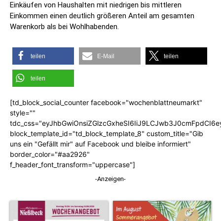
Einkäufen von Haushalten mit niedrigen bis mittleren
Einkommen einen deutlich größeren Anteil am gesamten
Warenkorb als bei Wohlhabenden.
teilen
E-Mail
teilen
teilen
[td_block_social_counter facebook="wochenblattneumarkt"
style=""
tdc_css="eyJhbGwiOnsiZGlzcGxheSI6IiJ9LCJwb3J0cmFpdCI6
block_template_id="td_block_template_8" custom_title="Gib
uns ein "Gefällt mir" auf Facebook und bleibe informiert"
border_color="#aa2926"
f_header_font_transform="uppercase"]
-Anzeigen-