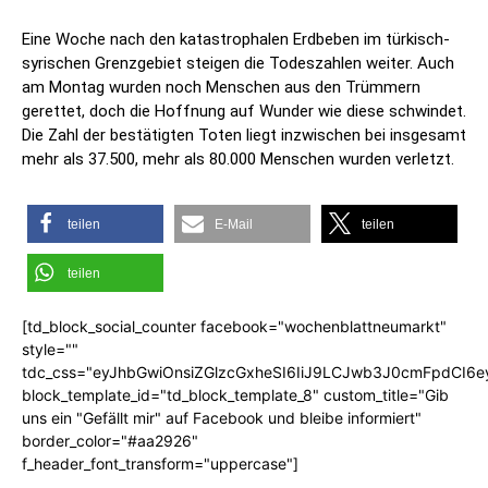
Eine Woche nach den katastrophalen Erdbeben im türkisch-
syrischen Grenzgebiet steigen die Todeszahlen weiter. Auch
am Montag wurden noch Menschen aus den Trümmern
gerettet, doch die Hoffnung auf Wunder wie diese schwindet.
Die Zahl der bestätigten Toten liegt inzwischen bei insgesamt
mehr als 37.500, mehr als 80.000 Menschen wurden verletzt.
teilen
E-Mail
teilen
teilen
[td_block_social_counter facebook="wochenblattneumarkt"
style=""
tdc_css="eyJhbGwiOnsiZGlzcGxheSI6IiJ9LCJwb3J0cmFpdCI6
block_template_id="td_block_template_8" custom_title="Gib
uns ein "Gefällt mir" auf Facebook und bleibe informiert"
border_color="#aa2926"
f_header_font_transform="uppercase"]