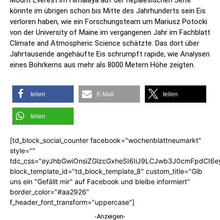
Mount Everest im Himalaya auf der nepalesischen Seite
könnte im übrigen schon bis Mitte des Jahrhunderts sein Eis
verloren haben, wie ein Forschungsteam um Mariusz Potocki
von der University of Maine im vergangenen Jahr im Fachblatt
Climate and Atmospheric Science schätzte. Das dort über
Jahrtausende angehäufte Eis schrumpft rapide, wie Analysen
eines Bohrkerns aus mehr als 8000 Metern Höhe zeigten.
teilen
E-Mail
teilen
teilen
[td_block_social_counter facebook="wochenblattneumarkt"
style=""
tdc_css="eyJhbGwiOnsiZGlzcGxheSI6IiJ9LCJwb3J0cmFpdCI6
block_template_id="td_block_template_8" custom_title="Gib
uns ein "Gefällt mir" auf Facebook und bleibe informiert"
border_color="#aa2926"
f_header_font_transform="uppercase"]
-Anzeigen-