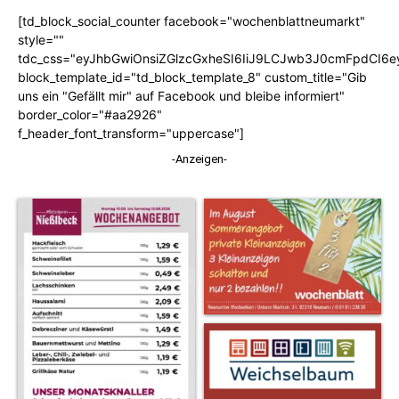
[td_block_social_counter facebook="wochenblattneumarkt"
style=""
tdc_css="eyJhbGwiOnsiZGlzcGxheSI6IiJ9LCJwb3J0cmFpdCI6
block_template_id="td_block_template_8" custom_title="Gib
uns ein "Gefällt mir" auf Facebook und bleibe informiert"
border_color="#aa2926"
f_header_font_transform="uppercase"]
-Anzeigen-