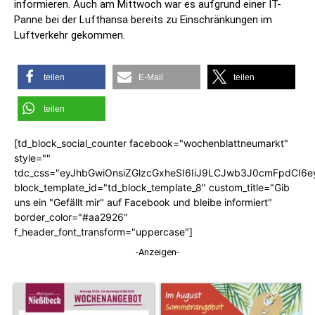
informieren. Auch am Mittwoch war es aufgrund einer IT-
Panne bei der Lufthansa bereits zu Einschränkungen im
Luftverkehr gekommen.
teilen
E-Mail
teilen
teilen
[td_block_social_counter facebook="wochenblattneumarkt"
style=""
tdc_css="eyJhbGwiOnsiZGlzcGxheSI6IiJ9LCJwb3J0cmFpdCI6
block_template_id="td_block_template_8" custom_title="Gib
uns ein "Gefällt mir" auf Facebook und bleibe informiert"
border_color="#aa2926"
f_header_font_transform="uppercase"]
-Anzeigen-