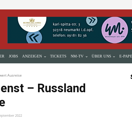
ER
JOBS
ANZEIGEN
TICKETS
NM-TV
ÜBER UNS
E-PAP
hwert Ausreise
ienst – Russland
e
September 2022