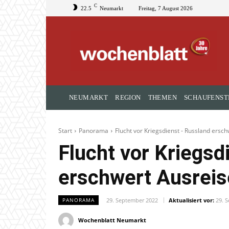
C
22.5
Neumarkt
Freitag, 7 August 2026
NEUMARKT
REGION
THEMEN
SCHAUFENST
Start
Panorama
Flucht vor Kriegsdienst - Russland ersc
Flucht vor Kriegsd
erschwert Ausreis
29. September 2022
Aktualisiert vor:
29. 
PANORAMA
Wochenblatt Neumarkt