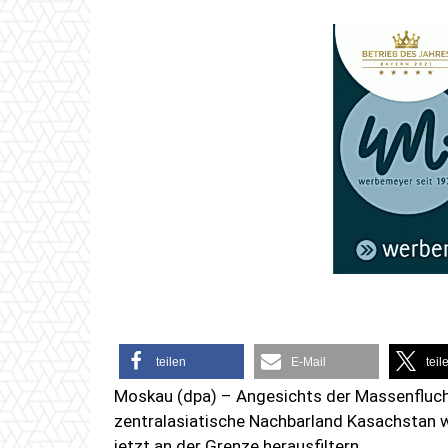
teilen
E-Mail
teil
Moskau (dpa) – Angesichts der Massenfluch
zentralasiatische Nachbarland Kasachstan 
jetzt an der Grenze herausfiltern.