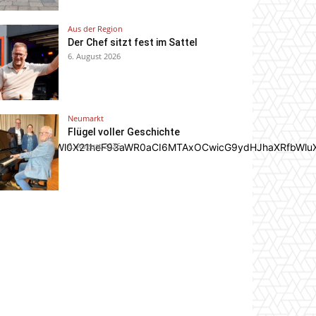
Aus der Region
Der Chef sitzt fest im Sattel
6. August 2026
Neumarkt
Flügel voller Geschichte
6. August 2026
In0sInBvcnRyYWl0X21heF93aWR0aCI6MTAxOCwicG9ydHJhaXRfbWlu