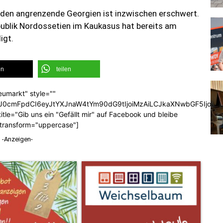
üden angrenzende Georgien ist inzwischen erschwert.
publik Nordossetien im Kaukasus hat bereits am
igt.
en
teilen
eumarkt" style=""
b3J0cmFpdCI6eyJtYXJnaW4tYm90dG9tIjoiMzAiLCJkaXNwbGF5Ijoi
tle="Gib uns ein "Gefällt mir" auf Facebook und bleibe
_transform="uppercase"]
-Anzeigen-