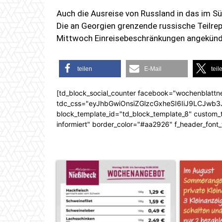
Auch die Ausreise von Russland in das im S
Die an Georgien grenzende russische Teilre
Mittwoch Einreisebeschränkungen angekünd
teilen
E-Mail
teil
[td_block_social_counter facebook="wochenblattn
tdc_css="eyJhbGwiOnsiZGlzcGxheSI6IiJ9LCJw
block_template_id="td_block_template_8" custom_ti
informiert" border_color="#aa2926" f_header_font