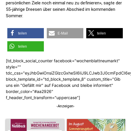
persönlichen Ziele noch einmal neu zu definieren», sagte der
55-jährige Dreesen über seinen Abschied im kommenden
Sommer.
teilen
E-Mail
teilen
teilen
[td_block_social_counter facebook="wochenblattneumarkt"
style=""
tdc_css="eyJhbGwiOnsiZGlzcGxheSI6IiJ9LCJwb3J0cmFpdCI6
block_template_id="td_block_template_8" custom_title="Gib
uns ein "Gefällt mir" auf Facebook und bleibe informiert"
border_color="#aa2926"
f_header_font_transform="uppercase"]
-Anzeigen-