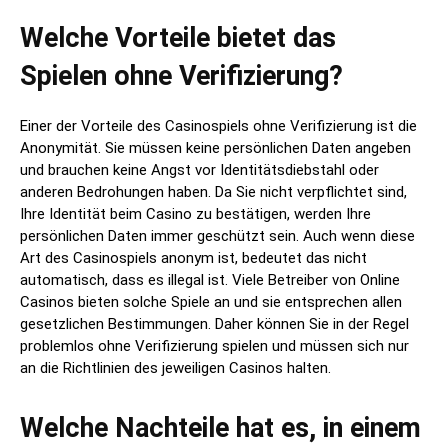
Welche Vorteile bietet das
Spielen ohne Verifizierung?
Einer der Vorteile des Casinospiels ohne Verifizierung ist die
Anonymität. Sie müssen keine persönlichen Daten angeben
und brauchen keine Angst vor Identitätsdiebstahl oder
anderen Bedrohungen haben. Da Sie nicht verpflichtet sind,
Ihre Identität beim Casino zu bestätigen, werden Ihre
persönlichen Daten immer geschützt sein. Auch wenn diese
Art des Casinospiels anonym ist, bedeutet das nicht
automatisch, dass es illegal ist. Viele Betreiber von Online
Casinos bieten solche Spiele an und sie entsprechen allen
gesetzlichen Bestimmungen. Daher können Sie in der Regel
problemlos ohne Verifizierung spielen und müssen sich nur
an die Richtlinien des jeweiligen Casinos halten.
Welche Nachteile hat es, in einem