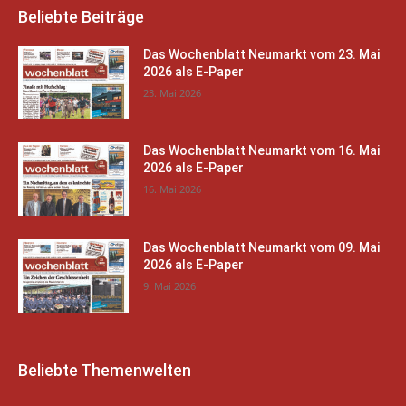
Beliebte Beiträge
Das Wochenblatt Neumarkt vom 23. Mai
2026 als E-Paper
23. Mai 2026
Das Wochenblatt Neumarkt vom 16. Mai
2026 als E-Paper
16. Mai 2026
Das Wochenblatt Neumarkt vom 09. Mai
2026 als E-Paper
9. Mai 2026
Beliebte Themenwelten