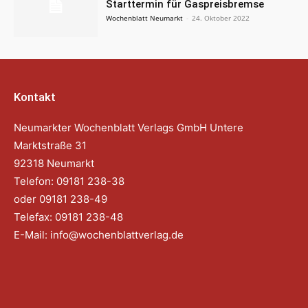
Starttermin für Gaspreisbremse
Wochenblatt Neumarkt
-
24. Oktober 2022
Kontakt
Neumarkter Wochenblatt Verlags GmbH Untere
Marktstraße 31
92318 Neumarkt
Telefon: 09181 238-38
oder 09181 238-49
Telefax: 09181 238-48
E-Mail:
info@wochenblattverlag.de