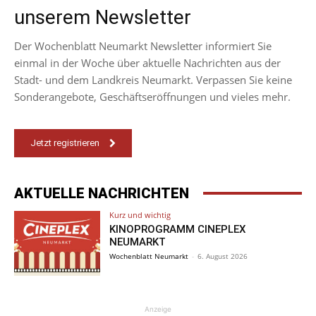
unserem Newsletter
Der Wochenblatt Neumarkt Newsletter informiert Sie
einmal in der Woche über aktuelle Nachrichten aus der
Stadt- und dem Landkreis Neumarkt. Verpassen Sie keine
Sonderangebote, Geschäftseröffnungen und vieles mehr.
Jetzt registrieren
AKTUELLE NACHRICHTEN
Kurz und wichtig
KINOPROGRAMM CINEPLEX
NEUMARKT
Wochenblatt Neumarkt
-
6. August 2026
Anzeige