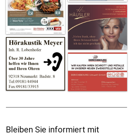
Bleiben Sie informiert mit