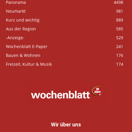
Panorama
4498
Neumarkt
981
Kurz und wichtig
889
Aus der Region
585
-Anzeige-
529
Wochenblatt E-Paper
241
Bauen & Wohnen
176
Freizeit, Kultur & Musik
174
Wir über uns