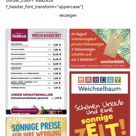
border_color="#aa2926"
f_header_font_transform="uppercase"]
-Anzeigen-