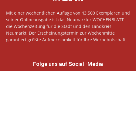
Mit einer wöchentlichen Auflage von 43.500 Exemplaren und
seiner Onlineausgabe ist das Neumarkter WOCHENBLATT
die Wochenzeitung für die Stadt und den Landkreis
Neumarkt. Der Erscheinungstermin zur Wochenmitte
garantiert größte Aufmerksamkeit für Ihre Werbebotschaft.
Folge uns auf Social -Media
© Neumarkter Wochenblatt Verlags GmbH
Datenschutzhinweise
Impressum
Allgemeine Geschäftsbedingungen