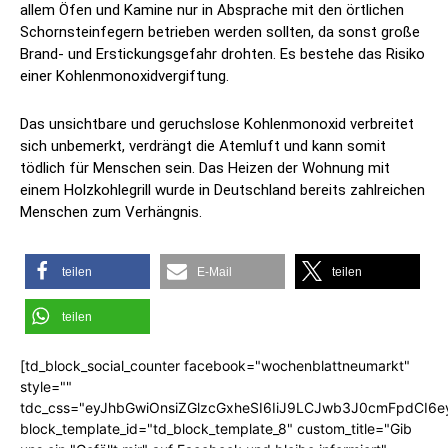
allem Öfen und Kamine nur in Absprache mit den örtlichen
Schornsteinfegern betrieben werden sollten, da sonst große
Brand- und Erstickungsgefahr drohten. Es bestehe das Risiko
einer Kohlenmonoxidvergiftung.
Das unsichtbare und geruchslose Kohlenmonoxid verbreitet
sich unbemerkt, verdrängt die Atemluft und kann somit
tödlich für Menschen sein. Das Heizen der Wohnung mit
einem Holzkohlegrill wurde in Deutschland bereits zahlreichen
Menschen zum Verhängnis.
teilen
E-Mail
teilen
teilen
[td_block_social_counter facebook="wochenblattneumarkt"
style=""
tdc_css="eyJhbGwiOnsiZGlzcGxheSI6IiJ9LCJwb3J0cmFpdCI6
block_template_id="td_block_template_8" custom_title="Gib