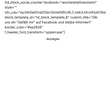
[td_block_social_counter facebook="wochenblattneumarkt"
style=""
tdc_css="eyJhbGwiOnsiZGlzcGxheSI6IiJ9LCJwb3J0cmFpdCI6
block_template_id="td_block_template_8" custom_title="Gib
uns ein "Gefällt mir" auf Facebook und bleibe informiert"
border_color="#aa2926"
f_header_font_transform="uppercase"]
-Anzeigen-