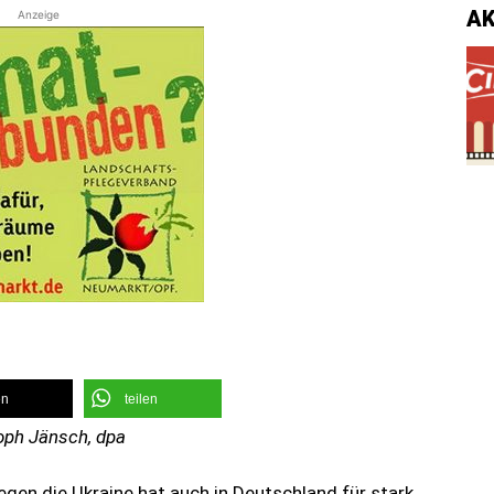
A
Anzeige
en
teilen
oph Jänsch, dpa
egen die Ukraine hat auch in Deutschland für stark