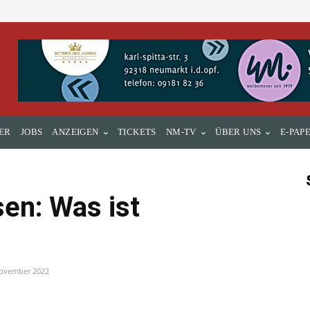
ER
JOBS
ANZEIGEN
TICKETS
NM-TV
ÜBER UNS
E-PAP
en: Was ist
November 2022