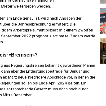
n mit der nächsten jährlichen
 Mieter weitergeben werden.
den am Ende genau ist, wird nach Angaben der
t über die Jahresabrechnung ermittelt. Die
igem Arbeitspreis, multipliziert mit einem Zwölftel
m September 2022 prognostiziert hatte. Zudem werde
en.
reis-«Bremsen»?
tag aus Regierungskreisen bekannt gewordenen Plänen
n dann aber die Entlastungsbeiträge für Januar und
 ab März neue, niedrigere Abschläge vor, in denen die
egelungen sollen bis Ende April 2024 gelten. Ein
. Das entsprechende Gesetz muss dann noch durch
is Mitte Dezember.