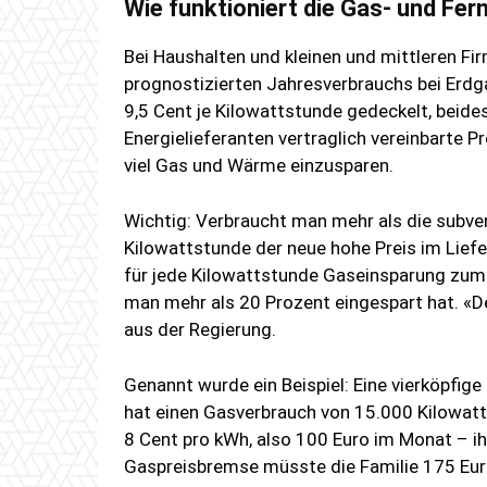
Wie funktioniert die Gas- und F
Bei Haushalten und kleinen und mittleren 
prognostizierten Jahresverbrauchs bei Erdg
9,5 Cent je Kilowattstunde gedeckelt, beides
Energielieferanten vertraglich vereinbarte Pr
viel Gas und Wärme einzusparen.
Wichtig: Verbraucht man mehr als die subvent
Kilowattstunde der neue hohe Preis im Liefe
für jede Kilowattstunde Gaseinsparung zum
man mehr als 20 Prozent eingespart hat. «De
aus der Regierung.
Genannt wurde ein Beispiel: Eine vierköpfi
hat einen Gasverbrauch von 15.000 Kilowatts
8 Cent pro kWh, also 100 Euro im Monat – ihr
Gaspreisbremse müsste die Familie 175 Euro