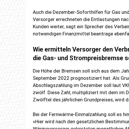
Auch die Dezember-Soforthilfen für Gas un
Versorger errechneten die Entlastungen nac
Kunden weiter, sagt ein Sprecher des Verb
notwendigen Finanzmittel beantrage ebenfal
Wie ermitteln Versorger den Verb
die Gas- und Strompreisbremse so
Die Höhe der Bremsen soll sich aus dem Jah
September 2022 prognostiziert hat. Als Gru
Abschlagszahlung im Dezember soll laut VKU
zwölf. Diese Zahl, multipliziert mit dem im
Zwölftel des jährlichen Grundpreises, wird d
Bei der Fernwärme-Einmalzahlung soll es h
«Hier wird nach den gesetzlichen Bestimmu
Wärmeversorger geleisteten monatlichen Abs