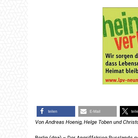
teilen
E-Mail
teil
Von Andreas Hoenig, Helge Toben und Christ
Berlin (dpa) – Der Angriffskrieg Russlands g