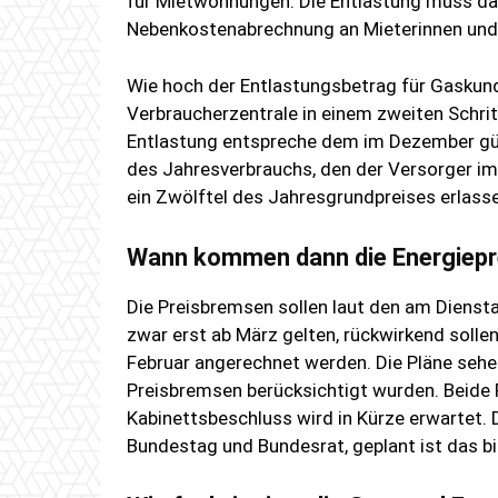
für Mietwohnungen. Die Entlastung muss dan
Nebenkostenabrechnung an Mieterinnen und
Wie hoch der Entlastungsbetrag für Gaskun
Verbraucherzentrale in einem zweiten Schrit
Entlastung entspreche dem im Dezember gült
des Jahresverbrauchs, den der Versorger i
ein Zwölftel des Jahresgrundpreises erlass
Wann kommen dann die Energiep
Die Preisbremsen sollen laut den am Diens
zwar erst ab März gelten, rückwirkend solle
Februar angerechnet werden. Die Pläne sehen
Preisbremsen berücksichtigt wurden. Beide R
Kabinettsbeschluss wird in Kürze erwartet
Bundestag und Bundesrat, geplant ist das b