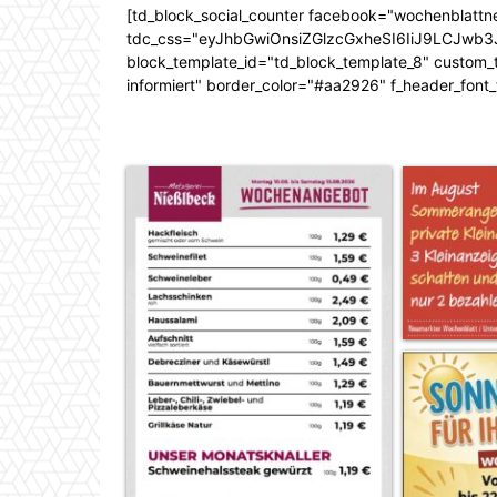
[td_block_social_counter facebook="wochenblattn
tdc_css="eyJhbGwiOnsiZGlzcGxheSI6IiJ9LCJw
block_template_id="td_block_template_8" custom_ti
informiert" border_color="#aa2926" f_header_font