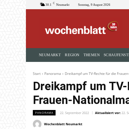
C
30.1
Neumarkt
Sonntag, 9 August 2026
NEUMARKT
REGION
THEMEN
SCHAUFENST
Start
Panorama
Dreikampf um TV-Rechte für die Frauen
Dreikampf um TV-R
Frauen-Nationalm
22. September 2022
Aktualisiert vor:
22. 
PANORAMA
Wochenblatt Neumarkt