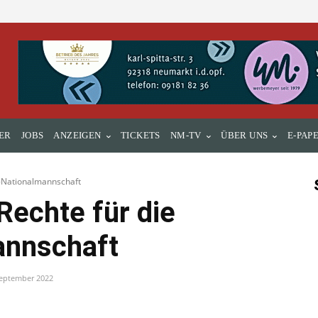
ER
JOBS
ANZEIGEN
TICKETS
NM-TV
ÜBER UNS
E-PAP
-Nationalmannschaft
echte für die
annschaft
September 2022