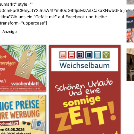
eumarkt" style=""
b3J0cmFpdCI6eyJtYXJnaW4tYm90dG9tIjoiMzAiLCJkaXNwbGF5Ijoi
tle="Gib uns ein "Gefällt mir" auf Facebook und bleibe
_transform="uppercase"]
-Anzeigen-