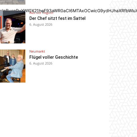
In0sInBvcnRyYWl0X21heF93aWR0aCI6MTAxOCwicG9ydHJhaXRfbWlu
Aus der Region
Der Chef sitzt fest im Sattel
6. August 2026
Neumarkt
Flügel voller Geschichte
6. August 2026