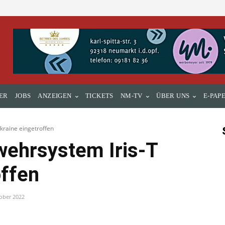
ER
JOBS
ANZEIGEN
TICKETS
NM-TV
ÜBER UNS
E-PAP
kraine eingetroffen
ehrsystem Iris-T
offen
ober 2022