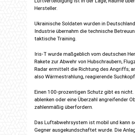
Luftverteidigung ist in der Lage, Räume über
Hersteller.
Ukrainische Soldaten wurden in Deutschlan
Industrie übernahm die technische Betreuun
taktische Training.
Iris-T wurde maßgeblich vom deutschen Herst
Rakete zur Abwehr von Hubschraubern, Flug
Radar ermittelt die Richtung des Angriffs; 
also Wärmestrahlung, reagierende Suchkopf
Einen 100-prozentigen Schutz gibt es nicht
ablenken oder eine Überzahl angreifender O
zahlenmäßig überfordern.
Das Luftabwehrsystem ist mobil und kann s
Gegner ausgekundschaftet wurde. Die Anlage 