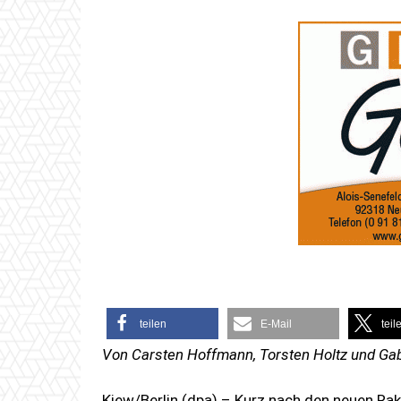
teilen
E-Mail
teil
Von Carsten Hoffmann, Torsten Holtz und Ga
Kiew/Berlin (dpa) – Kurz nach den neuen Ra