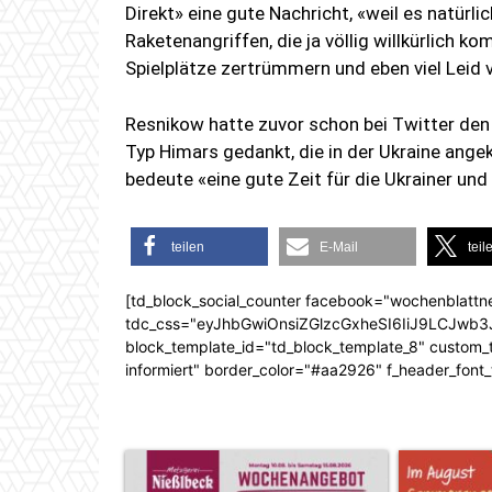
Direkt» eine gute Nachricht, «weil es natürl
Raketenangriffen, die ja völlig willkürlich
Spielplätze zertrümmern und eben viel Leid 
Resnikow hatte zuvor schon bei Twitter den
Typ Himars gedankt, die in der Ukraine ang
bedeute «eine gute Zeit für die Ukrainer und 
teilen
E-Mail
teil
[td_block_social_counter facebook="wochenblattn
tdc_css="eyJhbGwiOnsiZGlzcGxheSI6IiJ9LCJw
block_template_id="td_block_template_8" custom_ti
informiert" border_color="#aa2926" f_header_font