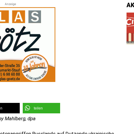
A
Anzeige
en
teilen
by Mahlberg, dpa
ketenangriffen Russlands auf Dutzende ukrainische