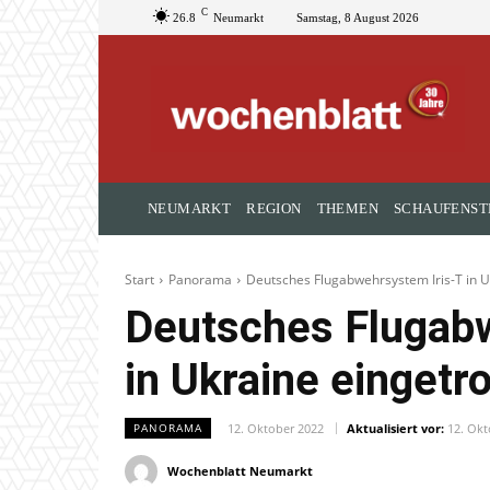
C
26.8
Neumarkt
Samstag, 8 August 2026
NEUMARKT
REGION
THEMEN
SCHAUFENST
Start
Panorama
Deutsches Flugabwehrsystem Iris-T in U
Deutsches Flugabw
in Ukraine eingetr
12. Oktober 2022
Aktualisiert vor:
12. Okt
PANORAMA
Wochenblatt Neumarkt