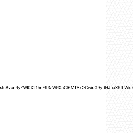
In0sInBvcnRyYWl0X21heF93aWR0aCI6MTAxOCwicG9ydHJhaXRfbWlu