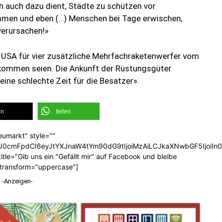
ich auch dazu dient, Städte zu schützen vor
 kommen und eben (…) Menschen bei Tage erwischen,
verursachen!»
 USA für vier zusätzliche Mehrfachraketenwerfer vom
ekommen seien. Die Ankunft der Rüstungsgüter
eine schlechte Zeit für die Besatzer».
en
teilen
eumarkt" style=""
b3J0cmFpdCI6eyJtYXJnaW4tYm90dG9tIjoiMzAiLCJkaXNwbGF5Ijoi
tle="Gib uns ein "Gefällt mir" auf Facebook und bleibe
_transform="uppercase"]
-Anzeigen-