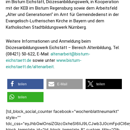
im Bistum Eichstätt, Diözesanbildungswerk, in Kooperation
mit der KEB im Bistum Regensburg sowie dem Arbeitsfeld
„Alter und Generationen“ im Amt für Gemeindedienst in der
Evangelisch-Lutherischen Kirche in Bayern und dem
Katholischen Stadtbildungswerk Nürnberg.
Weitere Informationen und Anmeldung beim
Diözesanbildungswerk Eichstätt – Bereich Altenbildung, Tel.
(08421) 50-622, E-Mail:
altenarbeit@bistum-
eichstaett.de
sowie unter
www.bistum-
eichstaett.de/altenarbeit
.
teilen
E-Mail
teilen
teilen
[td_block_social_counter facebook="wochenblattneumarkt"
style=""
tdc_css="eyJhbGwiOnsiZGlzcGxheSI6IiJ9LCJwb3J0cmFpdCI6
block_template_id="td_block_template_8" custom_title="Gib