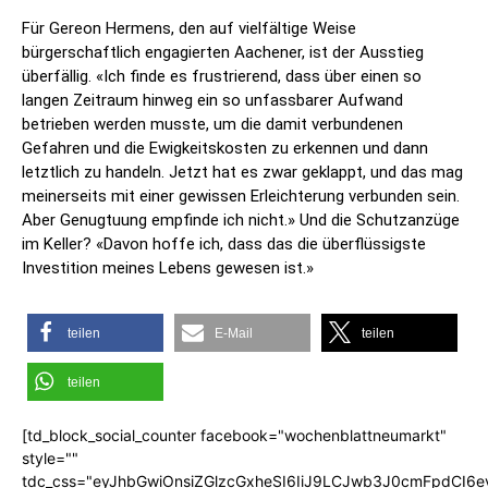
Für Gereon Hermens, den auf vielfältige Weise
bürgerschaftlich engagierten Aachener, ist der Ausstieg
überfällig. «Ich finde es frustrierend, dass über einen so
langen Zeitraum hinweg ein so unfassbarer Aufwand
betrieben werden musste, um die damit verbundenen
Gefahren und die Ewigkeitskosten zu erkennen und dann
letztlich zu handeln. Jetzt hat es zwar geklappt, und das mag
meinerseits mit einer gewissen Erleichterung verbunden sein.
Aber Genugtuung empfinde ich nicht.» Und die Schutzanzüge
im Keller? «Davon hoffe ich, dass das die überflüssigste
Investition meines Lebens gewesen ist.»
teilen
E-Mail
teilen
teilen
[td_block_social_counter facebook="wochenblattneumarkt"
style=""
tdc_css="eyJhbGwiOnsiZGlzcGxheSI6IiJ9LCJwb3J0cmFpdCI6