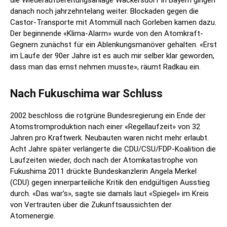
die Wiederaufbereitungsanlage Wackersdorf in Bayern gingen
danach noch jahrzehntelang weiter. Blockaden gegen die
Castor-Transporte mit Atommüll nach Gorleben kamen dazu.
Der beginnende «Klima-Alarm» wurde von den Atomkraft-
Gegnern zunächst für ein Ablenkungsmanöver gehalten. «Erst
im Laufe der 90er Jahre ist es auch mir selber klar geworden,
dass man das ernst nehmen musste», räumt Radkau ein.
Nach Fukuschima war Schluss
2002 beschloss die rotgrüne Bundesregierung ein Ende der
Atomstromproduktion nach einer «Regellaufzeit» von 32
Jahren pro Kraftwerk. Neubauten waren nicht mehr erlaubt.
Acht Jahre später verlängerte die CDU/CSU/FDP-Koalition die
Laufzeiten wieder, doch nach der Atomkatastrophe von
Fukushima 2011 drückte Bundeskanzlerin Angela Merkel
(CDU) gegen innerparteiliche Kritik den endgültigen Ausstieg
durch. «Das war’s», sagte sie damals laut «Spiegel» im Kreis
von Vertrauten über die Zukunftsaussichten der
Atomenergie.