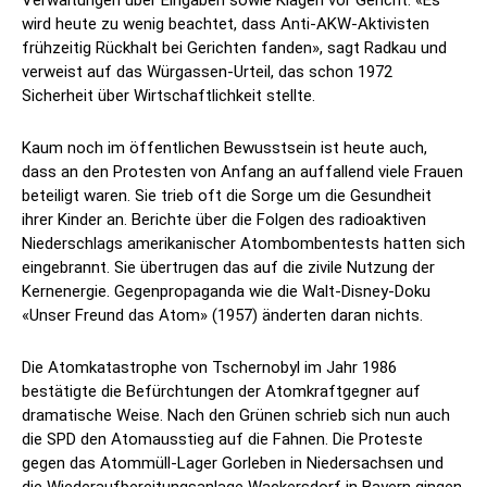
Verwaltungen über Eingaben sowie Klagen vor Gericht. «Es
wird heute zu wenig beachtet, dass Anti-AKW-Aktivisten
frühzeitig Rückhalt bei Gerichten fanden», sagt Radkau und
verweist auf das Würgassen-Urteil, das schon 1972
Sicherheit über Wirtschaftlichkeit stellte.
Kaum noch im öffentlichen Bewusstsein ist heute auch,
dass an den Protesten von Anfang an auffallend viele Frauen
beteiligt waren. Sie trieb oft die Sorge um die Gesundheit
ihrer Kinder an. Berichte über die Folgen des radioaktiven
Niederschlags amerikanischer Atombombentests hatten sich
eingebrannt. Sie übertrugen das auf die zivile Nutzung der
Kernenergie. Gegenpropaganda wie die Walt-Disney-Doku
«Unser Freund das Atom» (1957) änderten daran nichts.
Die Atomkatastrophe von Tschernobyl im Jahr 1986
bestätigte die Befürchtungen der Atomkraftgegner auf
dramatische Weise. Nach den Grünen schrieb sich nun auch
die SPD den Atomausstieg auf die Fahnen. Die Proteste
gegen das Atommüll-Lager Gorleben in Niedersachsen und