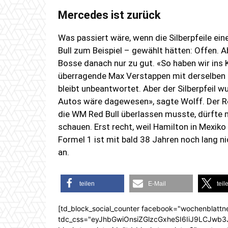
Mercedes ist zurück
Was passiert wäre, wenn die Silberpfeile ein
Bull zum Beispiel – gewählt hätten: Offen. A
Bosse danach nur zu gut. «So haben wir ins 
überragende Max Verstappen mit derselben 
bleibt unbeantwortet. Aber der Silberpfeil 
Autos wäre dagewesen», sagte Wolff. Der Ren
die WM Red Bull überlassen musste, dürfte m
schauen. Erst recht, weil Hamilton in Mexiko
Formel 1 ist mit bald 38 Jahren noch lang ni
an.
teilen
E-Mail
teil
[td_block_social_counter facebook="wochenblattn
tdc_css="eyJhbGwiOnsiZGlzcGxheSI6IiJ9LCJw