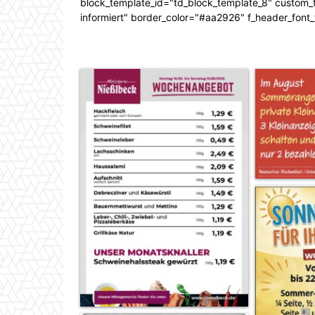
block_template_id="td_block_template_8" custom_ti
informiert" border_color="#aa2926" f_header_font