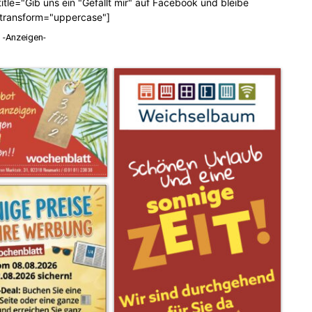
tle="Gib uns ein "Gefällt mir" auf Facebook und bleibe
_transform="uppercase"]
-Anzeigen-