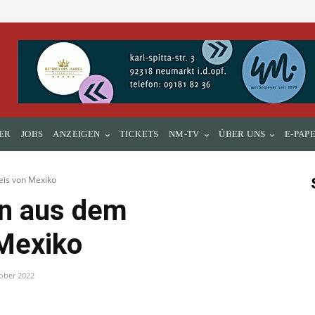
ER
JOBS
ANZEIGEN
TICKETS
NM-TV
ÜBER UNS
E-PAP
eis von Mexiko
en aus dem
Mexiko
ober 2022