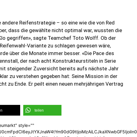
e andere Reifenstrategie – so eine wie die von Red
ber, dass die gewählte nicht optimal war, wussten die
Klo gegriffen», sagte Teamchef Toto Wolff. Ob der
Reifenwahl-Variante zu schlagen gewesen wäre,
wurde über die Monate immer besser. «Die Pace des
nstall, der nach acht Konstrukteurstiteln in Serie
it steigender Zuversicht bereits aufs nächste Jahr
 klar zu verstehen gegeben hat: Seine Mission in der
cht zu Ende. Er peilt einen neuen mehrjährigen Vertrag
en
teilen
eumarkt" style=""
b3J0cmFpdCI6eyJtYXJnaW4tYm90dG9tIjoiMzAiLCJkaXNwbGF5Ijoi