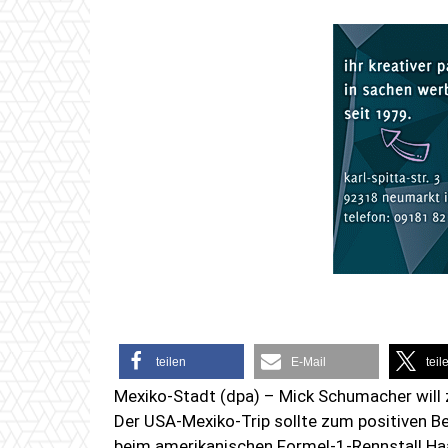
teilen
E-Mail
teil
Mexiko-Stadt (dpa) – Mick Schumacher will z
Der USA-Mexiko-Trip sollte zum positiven 
beim amerikanischen Formel-1-Rennstall Haa