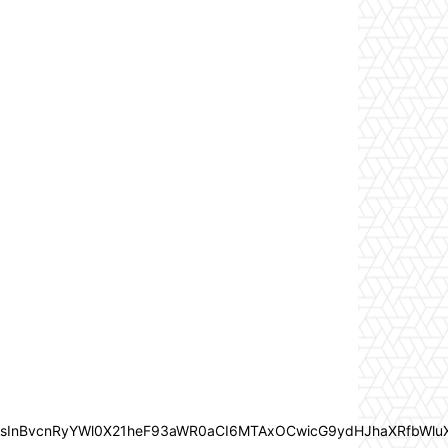
In0sInBvcnRyYWl0X21heF93aWR0aCI6MTAxOCwicG9ydHJhaXRfbWlu