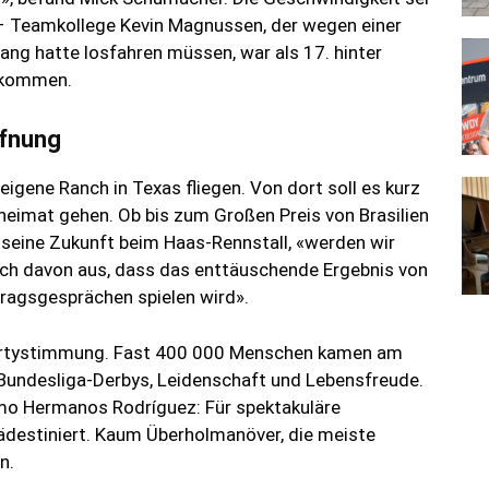
 – Teamkollege Kevin Magnussen, der wegen einer
ang hatte losfahren müssen, war als 17. hinter
ekommen.
fnung
igene Ranch in Texas fliegen. Von dort soll es kurz
eimat gehen. Ob bis zum Großen Preis von Brasilien
 seine Zukunft beim Haas-Rennstall, «werden wir
uch davon aus, dass das enttäuschende Ergebnis von
tragsgesprächen spielen wird».
Partystimmung. Fast 400 000 Menschen kamen am
undesliga-Derbys, Leidenschaft und Lebensfreude.
omo Hermanos Rodríguez: Für spektakuläre
rädestiniert. Kaum Überholmanöver, die meiste
n.